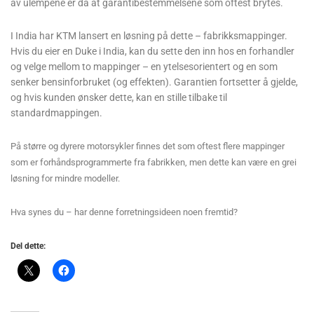
av ulempene er da at garantibestemmelsene som oftest brytes.
I India har KTM lansert en løsning på dette – fabrikksmappinger.
Hvis du eier en Duke i India, kan du sette den inn hos en forhandler
og velge mellom to mappinger – en ytelsesorientert og en som
senker bensinforbruket (og effekten). Garantien fortsetter å gjelde,
og hvis kunden ønsker dette, kan en stille tilbake til
standardmappingen.
På større og dyrere motorsykler finnes det som oftest flere mappinger
som er forhåndsprogrammerte fra fabrikken, men dette kan være en grei
løsning for mindre modeller.
Hva synes du – har denne forretningsideen noen fremtid?
Del dette: