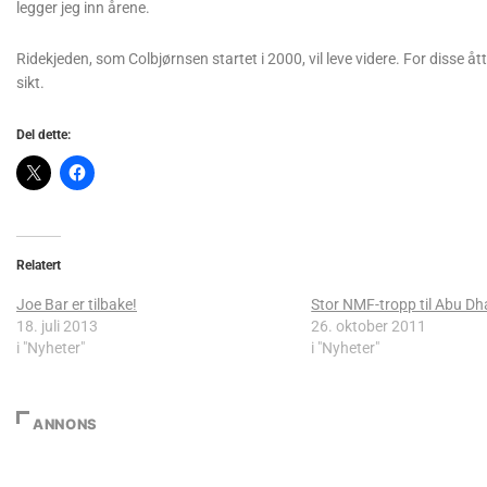
legger jeg inn årene.
Ridekjeden, som Colbjørnsen startet i 2000, vil leve videre. For disse åt
sikt.
Del dette:
Relatert
Joe Bar er tilbake!
Stor NMF-tropp til Abu Dh
18. juli 2013
26. oktober 2011
i "Nyheter"
i "Nyheter"
ANNONS