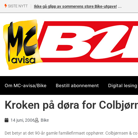
Ikke gå glipp av sommerens store Bike-utgave!
SISTE NYTT
Om MC-avisa/Bike
Bestill abonnement
Digital lesing
Kroken på døra for Colbjør
14 juni, 2006
Bike
Det betyr at det 90-år gamle familiefirmaet opphører. Colbjørnsen & co