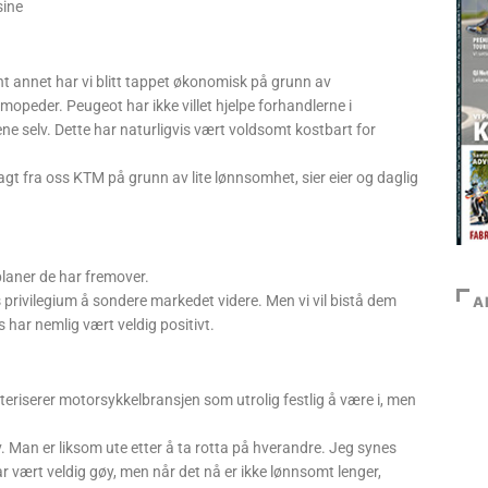
sine
nt annet har vi blitt tappet økonomisk på grunn av
peder. Peugeot har ikke villet hjelpe forhandlerne i
e selv. Dette har naturligvis vært voldsomt kostbart for
agt fra oss KTM på grunn av lite lønnsomhet, sier eier og daglig
planer de har fremover.
 privilegium å sondere markedet videre. Men vi vil bistå dem
A
ar nemlig vært veldig positivt.
riserer motorsykkelbransjen som utrolig festlig å være i, men
v. Man er liksom ute etter å ta rotta på hverandre. Jeg synes
 vært veldig gøy, men når det nå er ikke lønnsomt lenger,