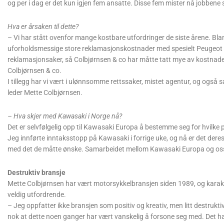
og per i dag er det kun igjen fem ansatte. Disse fem mister nå jobbene 
Hva er årsaken til dette?
– Vi har stått ovenfor mange kostbare utfordringer de siste årene. Bla
uforholdsmessige store reklamasjonskostnader med spesielt Peugeot mo
reklamasjonsaker, så Colbjørnsen & co har måtte tatt mye av kostnaden
Colbjørnsen & co.
I tillegg har vi vært i ulønnsomme rettssaker, mistet agentur, og også s
leder Mette Colbjørnsen.
– Hva skjer med Kawasaki i Norge nå?
Det er selvfølgelig opp til Kawasaki Europa å bestemme seg for hvilke 
Jeg innførte inntaksstopp på Kawasaki i forrige uke, og nå er det deres
med det de måtte ønske. Samarbeidet mellom Kawasaki Europa og oss h
Destruktiv bransje
Mette Colbjørnsen har vært motorsykkelbransjen siden 1989, og karakte
veldig utfordrende.
– Jeg oppfatter ikke bransjen som positiv og kreativ, men litt destrukti
nok at dette noen ganger har vært vanskelig å forsone seg med. Det har