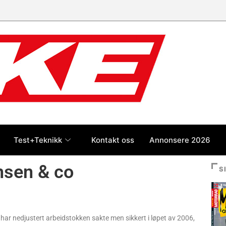
Test+Teknikk
Kontakt oss
Annonsere 2026
nsen & co
S
 har nedjustert arbeidstokken sakte men sikkert i løpet av 2006,