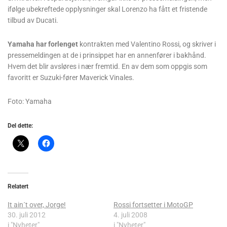
ifølge ubekreftede opplysninger skal Lorenzo ha fått et fristende
tilbud av Ducati.
Yamaha har forlenget
kontrakten med Valentino Rossi, og skriver i
pressemeldingen at de i prinsippet har en annenfører i bakhånd.
Hvem det blir avsløres i nær fremtid. En av dem som oppgis som
favoritt er Suzuki-fører Maverick Vinales.
Foto: Yamaha
Del dette:
Relatert
It ain´t over, Jorge!
Rossi fortsetter i MotoGP
30. juli 2012
4. juli 2008
i "Nyheter"
i "Nyheter"