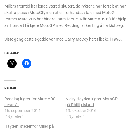
Millers fremtid har lenge vært diskutert, da ryktene har fortalt at han
skal få plass i MotoGP, men at en forhåndsavtale med Moto2-
teamet Marc VDS har hindret ham i dette. Når Marc VDS nå får hjelp
av Honda til å kjøre MotoGP med Redding, virker ting å ha løst seg.
Siste gang dette skjedde var med Garry McCoy helt tilbake i 1998.
Del dette:
Relatert
Redding kjører for Marc VDS
Nicky Hayden kjører MotoGP
neste år
på Phillip Island
16. september 2014
19. oktober 2016
i "Nyheter"
i "Nyheter"
Hayden istedenfor Miller på