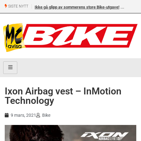
SISTE NYTT
Ikke gå glipp av sommerens store Bike-utgave!
MC-salget
Yamaha 
Ixon Airbag vest – InMotion
Technology
9 mars, 2021
Bike