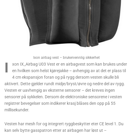
Ixon airbag vest – brukervennlig sikkerhet
I
xon IX_Airbag U03 Vest er en airbagvest som kan brukes under
en hvilken som helst kjørejakke – avhengig av at det er plass til
4 cm ekspansjon foran og på rygg dersom vesten skulle bli
aktivert. Dette gjelder rundt midje/bryst/øvre og nedre del av rygg.
Vesten er uavhengig av eksterne sensorer – det kreves ingen
sensorer på sykkelen. Dersom de elektroniske sensorene i vesten
registrer bevegelser som indikerer krasj blåses den opp på 55
millisekunder.
Vesten har mesh for og integrert ryggbeskytter eter CE level 1. Du
kan selv bytte gasspatron etter at airbagen har løst ut –