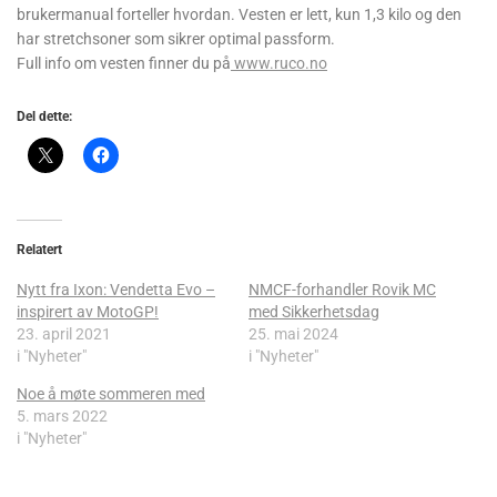
brukermanual forteller hvordan. Vesten er lett, kun 1,3 kilo og den
har stretchsoner som sikrer optimal passform.
Full info om vesten finner du på
www.ruco.no
Del dette:
Relatert
Nytt fra Ixon: Vendetta Evo –
NMCF-forhandler Rovik MC
inspirert av MotoGP!
med Sikkerhetsdag
23. april 2021
25. mai 2024
i "Nyheter"
i "Nyheter"
Noe å møte sommeren med
5. mars 2022
i "Nyheter"