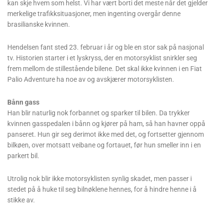
kan skje hvem som helst. Vi har vært borti det meste når det gjelder
merkelige trafikksituasjoner, men ingenting overgår denne
brasilianske kvinnen.
Hendelsen fant sted 23. februar i år og ble en stor sak på nasjonal
tv. Historien starter i et lyskryss, der en motorsyklist snirkler seg
frem mellom de stillestående bilene. Det skal ikke kvinnen i en Fiat
Palio Adventure ha noe av og avskjærer motorsyklisten.
Bånn gass
Han blir naturlig nok forbannet og sparker til bilen. Da trykker
kvinnen gasspedalen i bånn og kjører på ham, så han havner oppå
panseret. Hun gir seg derimot ikke med det, og fortsetter gjennom
bilkøen, over motsatt veibane og fortauet, før hun smeller inn i en
parkert bil.
Utrolig nok blir ikke motorsyklisten synlig skadet, men passer i
stedet på å huke til seg bilnøklene hennes, for å hindre henne i å
stikke av.