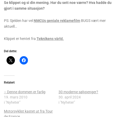
Se klippet og si din mening. Har du sett noe værre? Hva hadde du
gjort i samme situasjon?
PS: Sjelden har vel
NMCUs geniale reklamefilm
BUGS vært mer
aktuell…
Klippet er hentet fra
Teknikens värld.
Del dette:
Relatert
– Denne dommen er farlig
30 moderne sølvpenger?
19. mars 2010
30. april 2024
i "Nyheter"
i "Nyheter"
Motorsyklist kastet ut fra Tour
de France