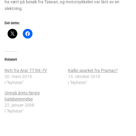
ha vært på besøk fra Taiwan, og motorsykkelen var lånt av en
slektning.
Del dette:
Relatert
Nytt fra Arai: TT RX-7V
Kallio sparket fra Pramac?
20. mars 2019
13. oktober 2010
i "Nyheter"
i "Nyheter"
Unngå årets første
halsbetennelse
22. januar 2008
i "Nyheter"