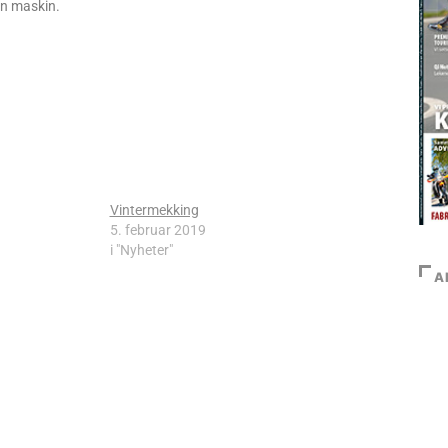
en maskin.
Vintermekking
5. februar 2019
i "Nyheter"
A