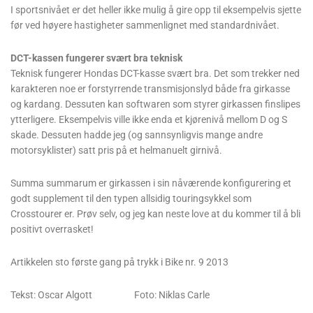
I sportsnivået er det heller ikke mulig å gire opp til eksempelvis sjette
før ved høyere hastigheter sammenlignet med standardnivået.
DCT-kassen fungerer svært bra teknisk
Teknisk fungerer Hondas DCT-kasse svært bra. Det som trekker ned
karakteren noe er forstyrrende transmisjonslyd både fra girkasse
og kardang. Dessuten kan softwaren som styrer girkassen finslipes
ytterligere. ­Eksempelvis ville ikke enda et kjørenivå mellom D og S
skade. Dessuten hadde jeg (og sannsynligvis mange andre
motorsyklister) satt pris på et helmanuelt girnivå.
Summa summarum er girkassen i sin nåværende konfigurering et
godt supplement til den typen allsidig touringsykkel som
Crosstourer er. Prøv selv, og jeg kan neste love at du kommer til å bli
positivt overrasket!
Artikkelen sto første gang på trykk i Bike nr. 9 2013
Tekst: Oscar Algott Foto: Niklas Carle