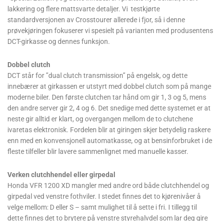
lakkering og flere mattsvarte detaljer. Vi testkjørte
standardversjonen av Crosstourer allerede i fjor, så i denne
prøvekjøringen fokuserer vi spesielt på varianten med produsentens
DCT-girkasse og dennes funksjon.
Dobbel clutch
DCT står for ”dual clutch transmission” på engelsk, og dette
innebærer at girkassen er utstyrt med dobbel clutch som på mange
moderne biler. Den første clutchen tar hånd om gir 1, 3 og 5, mens
den andre server gir 2, 4 og 6. Det snedige med dette systemet er at
neste gir alltid er klart, og overgangen mellom de to clutchene
ivaretas elektronisk. Fordelen blir at giringen skjer betydelig raskere
enn med en konvensjonell automatkasse, og at bensinforbruket i de
fleste tilfeller blir lavere sammenlignet med manuelle kasser.
Verken clutchhendel eller girpedal
Honda VFR 1200 XD mangler med andre ord både clutchhendel og
girpedal ved venstre fothviler. I stedet finnes det to kjørenivåer å
velge mellom: D eller S – samt mulighet til å sette i fri. I tillegg til
dette finnes det to brytere på venstre styrehalvdel som lar deg gire