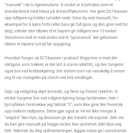
”manuelt” i de to kjørenivåene. D-nivået er å betrakte som et
standardnivå med fokus på drivstofføkonomi. Her girer DCT-kassen
opp tidligere og holder turtallet nede. Girer du ned manuelt, for
eksempel for å kjøre forbi (eller bare gir full gass og den girer ned for
deg), veksler den tilbake til et høyere gir tidligere enn i S-nivået.
Sistnevnte nivå er med andre ord et ”sportsnivå” der girkassen
tillater et høyere turtall før oppgiring.
Hvordan funger så DCT-kassen i praksis? Begynner vi med det
viktigste, som trekket, er det lett å starte rykkfritt, og den fungerer
også bra ved krabbekjøring. Det eneste som var vanskelig å venne
seg til var mangelen på clutch ved brå vendinger.
Opp- og nedgiring skjer lynraskt, og først og fremst rykkfritt. D-
nivået fungerer bra ved roligere kjøring langs landeveien, men i
bytrafikken foretrekker jeg faktisk ”S”, som ikke girer like frenetisk
opp mellom rødlysene. Dette gjør også at V4-en ikke trenger å
”seigdra” like mye, og dessuten gir det mindre vibrasjoner. Selv om
du kan gire manuelt på begge nivåer, kan systemet aldri låse seg
helt. Nærmer du deg rødmarkeringen, legges neste gir i automatisk.