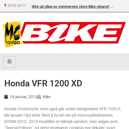
SISTE NYTT
Ikke gå glipp av sommerens store Bike-utgave!
Honda VFR 1200 XD
14 januar, 2014
Bike
Honda Crosstourer, som også går under betegnelsen VFR 1200 X,
ble lansert i fjor etter først å ha bli vist på motorsykkelmessen
EICMA 2010. 2013-modellen er teknisk uendret, men selges som
”Special Edition”, og dette innebærer i praksis nye dekaler, svart