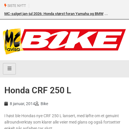
SISTE NYTT
MC-salget jan-jul 2026: Honda størst foran Yamaha og BMW
Honda CRF 250 L
8 januar, 2014
Bike
I høst ble Hondas nye CRF 250 L lansert, med løfte om et genuint
allround­verktøy som klarer alle veier med glans og også fortsetter
enkelt når asfalten tar slutt.