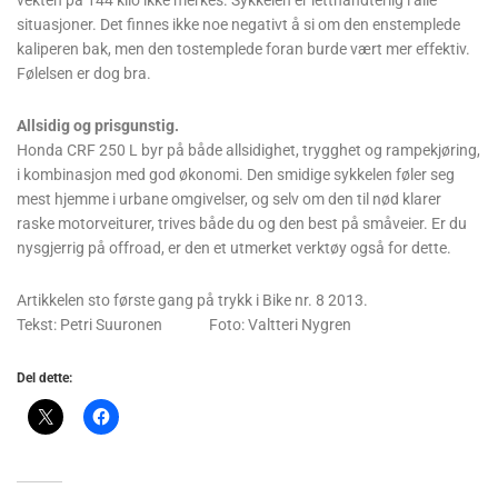
vekten på 144 kilo ikke merkes. Sykkelen er letthåndterlig i alle
situasjoner. Det finnes ikke noe negativt å si om den enstemplede
kaliperen bak, men den tostemplede foran burde vært mer effektiv.
Følelsen er dog bra.
Allsidig og prisgunstig.
Honda CRF 250 L byr på både allsidighet, trygghet og rampekjøring,
i kombinasjon med god økonomi. Den smidige sykkelen føler seg
mest hjemme i urbane omgivelser, og selv om den til nød klarer
raske motorveiturer, trives både du og den best på småveier. Er du
nysgjerrig på offroad, er den et utmerket verktøy også for dette.
Artikkelen sto første gang på trykk i Bike nr. 8 2013.
Tekst: Petri Suuronen Foto: Valtteri Nygren
Del dette: