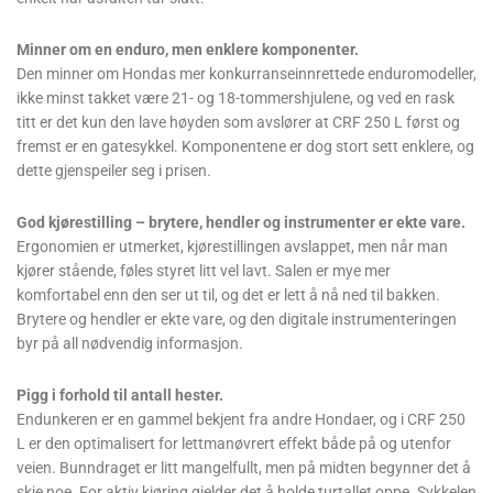
Minner om en enduro, men enklere komponenter.
Den minner om Hondas mer konkurranseinnrettede enduromodeller,
ikke minst takket være 21- og 18-tommershjulene, og ved en rask
titt er det kun den lave høyden som avslører at CRF 250 L først og
fremst er en gatesykkel. Komponentene er dog stort sett enklere, og
dette gjenspeiler seg i prisen.
God kjørestilling – brytere, hendler og instrumenter er ekte vare.
Ergonomien er utmerket, kjørestillingen avslappet, men når man
kjører stående, føles styret litt vel lavt. Salen er mye mer
komfortabel enn den ser ut til, og det er lett å nå ned til bakken.
Brytere og hendler er ekte vare, og den digitale instrumenteringen
byr på all nødvendig informasjon.
Pigg i forhold til antall hester.
Endunkeren er en gammel bekjent fra andre Hondaer, og i CRF 250
L er den optimalisert for lettmanøvrert effekt både på og utenfor
veien. Bunndraget er litt mangelfullt, men på midten begynner det å
skje noe. For aktiv kjøring gjelder det å holde turtallet oppe. Sykkelen