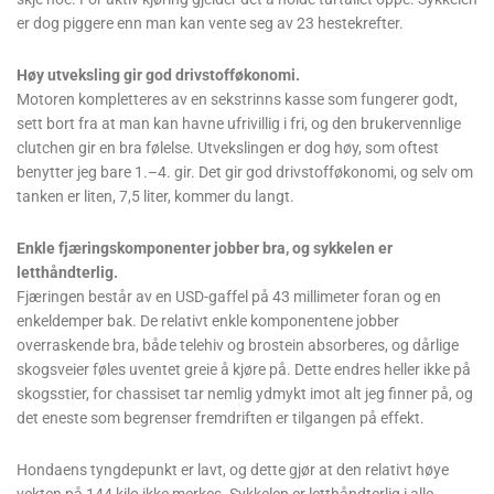
er dog piggere enn man kan vente seg av 23 hestekrefter.
Høy utveksling gir god drivstofføkonomi.
Motoren kompletteres av en sekstrinns kasse som fungerer godt,
sett bort fra at man kan havne ufrivillig i fri, og den brukervennlige
clutchen gir en bra følelse. Utvekslingen er dog høy, som oftest
benytter jeg bare 1.–4. gir. Det gir god drivstofføkonomi, og selv om
tanken er liten, 7,5 liter, kommer du langt.
Enkle fjæringskomponenter jobber bra, og sykkelen er
letthåndterlig.
Fjæringen består av en USD-gaffel på 43 millimeter foran og en
enkeldemper bak. De relativt enkle komponentene jobber
overraskende bra, både telehiv og brostein absorberes, og dårlige
skogsveier føles uventet greie å kjøre på. Dette endres heller ikke på
skogsstier, for chassiset tar nemlig ydmykt imot alt jeg finner på, og
det eneste som begrenser fremdriften er tilgangen på effekt.
Hondaens tyngdepunkt er lavt, og dette gjør at den relativt høye