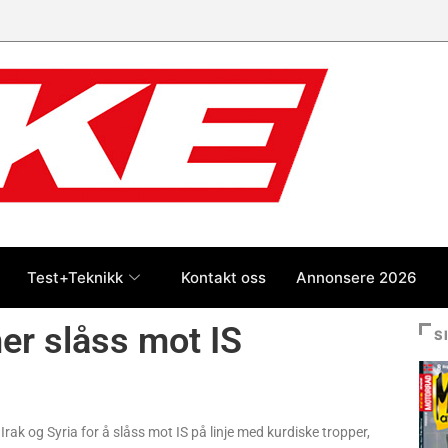
Test+Teknikk
Kontakt oss
Annonsere 2026
r slåss mot IS
S
Irak og Syria for å slåss mot IS på linje med kurdiske tropper,