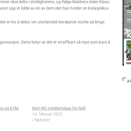
mmer skal delta i stridighetene, og ifølge klubbens leder Klaas
stet opp et bilde av en av dem idet han holder en Kalasjnikov.
et er lov å delta i en utenlandsk bevæpnet styrke så lenge
rganisasjon. Dette betyr at det er straffbart så mye som bare å
A
ha og KTM
Nytt MC-medlemskap fra NAF
14. februar 2022
i "Nyheter"