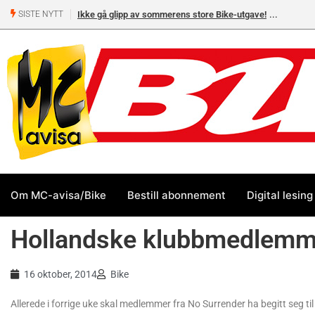
Ikke gå glipp av sommerens store Bike-utgave!
SISTE NYTT
Om MC-avisa/Bike
Bestill abonnement
Digital lesing
Hollandske klubbmedlemme
16 oktober, 2014
Bike
Allerede i forrige uke skal medlemmer fra No Surrender ha begitt seg til 