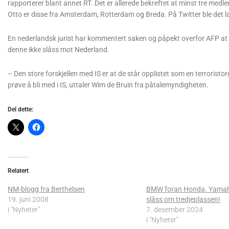
rapporterer blant annet RT. Det er allerede bekreftet at minst tre medle
Otto er disse fra Amsterdam, Rotterdam og Breda. På Twitter ble det la
En nederlandsk jurist har kommentert saken og påpekt overfor AFP at d
denne ikke slåss mot Nederland.
– Den store forskjellen med IS er at de står opplistet som en terroristo
prøve å bli med i IS, uttaler Wim de Bruin fra påtalemyndigheten.
Del dette:
Relatert
NM-blogg fra Berthelsen
BMW foran Honda. Yama
19. juni 2008
slåss om tredjeplassen!
i "Nyheter"
7. desember 2024
i "Nyheter"