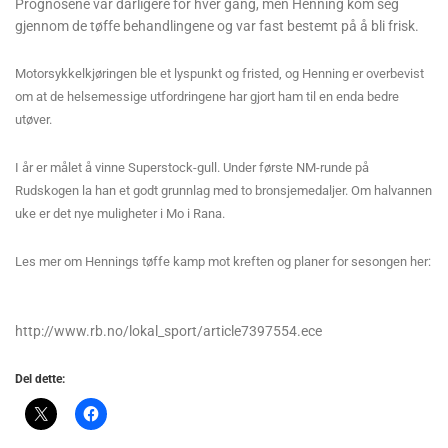
Prognosene var dårligere for hver gang, men Henning kom seg
gjennom de tøffe behandlingene og var fast bestemt på å bli frisk.
Motorsykkelkjøringen ble et lyspunkt og fristed, og Henning er overbevist
om at de helsemessige utfordringene har gjort ham til en enda bedre
utøver.
I år er målet å vinne Superstock-gull. Under første NM-runde på
Rudskogen la han et godt grunnlag med to bronsjemedaljer. Om halvannen
uke er det nye muligheter i Mo i Rana.
Les mer om Hennings tøffe kamp mot kreften og planer for sesongen her:
http://www.rb.no/lokal_sport/article7397554.ece
Del dette: