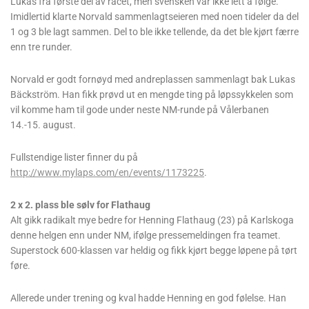
Lukas fra første del av racet, men svensken var ikke lett å følge.
Imidlertid klarte Norvald sammenlagtseieren med noen tideler da del
1 og 3 ble lagt sammen. Del to ble ikke tellende, da det ble kjørt færre
enn tre runder.
Norvald er godt fornøyd med andreplassen sammenlagt bak Lukas
Bäckström. Han fikk prøvd ut en mengde ting på løpssykkelen som
vil komme ham til gode under neste NM-runde på Vålerbanen
14.-15. august.
Fullstendige lister finner du på
http://www.mylaps.com/en/events/1173225
.
2 x 2. plass ble sølv for Flathaug
Alt gikk radikalt mye bedre for Henning Flathaug (23) på Karlskoga
denne helgen enn under NM, ifølge pressemeldingen fra teamet.
Superstock 600-klassen var heldig og fikk kjørt begge løpene på tørt
føre.
Allerede under trening og kval hadde Henning en god følelse. Han