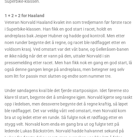
Superbike-klassen.
1 + 2 = 2 for Haaland
Veteran Norvald Haaland kvalet inn som tredjemann før første race
i Superbike-klassen. Han fikk en god start i racet, holdt en
andreplass bak Jesper Hubner og hadde god kontroll. Men etter
noen runder begynte det å regne, og racet ble rødflagget etter en
voldsom krasj. Ved omstart var det våt bane, og Gelleråsen-banen
er ikke nådig når det er vann på den, uttaler Norvald i sin
pressemelding etter racet. Men han fikk nok en gang en god start, lå
også denne gangen lenge på andreplass, men betegner seg selv
som litt for passiv mot slutten og endte som nummer tre.
Under søndagens kval ble det fjerde startposisjon. Idet førerne sto
klare til start, begynte det å småregne igjen. Norvald kjørte seg raskt
opp i ledelsen, men dessverre begynte det å regne kraftig, så løpet
ble rødflagget. Det var veldig vått ved omstart, men Norvald kom
bra ut og ledet etter en runde. Så fulgte nok et rødflagg etter en
stygg velt. Norvald kom enda en gang bra ut og fulgte tett på
ledende Lukas Bäckström. Norvald hadde halvannet sekund på