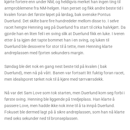
kjørte fortere enn under NM, og heldigvis merket han ingen ting til
armproblemene fra NM-helgen. Han perset og fikk andre beste tid i
kvalen foran det første løpet på lørdag, bak svenske Pontus
Duerlund. Det skilte bare fire hundredeler mellom disse to. I selve
racet hengte Henning seg på Duerlund fra start til cirka halvkjørt. Da
gjorde han en liten feil i en sving slik at Duerlund fikk en luke. I iveren
etter å ta igjen det tapte bommet han i en sving, og luken til
Duerlund ble dessverre for stor til å tette, men Henning klarte
andreplassen med fjorten sekunders margin.
Søndag ble det nok en gang nest beste tid på kvalen ( bak
Duerlund), men nå på vått. Banen var fortsatt litt fuktig foran racet,
men idealsporet tørket nok til å kjøre med tørrværsdekk.
Nå var det Sam Love som tok starten, men Duerlund kom seg forbi i
første sving. Henning ble liggende på tredjeplass. Han klarte å
passere Love, men hadde ikke nok inne til å ta innpå Duerlund.
Fokuset ble dermed lagt på å sikre andreplassen, som han nå klarte
med seks sekunder ned til bronseplassen.