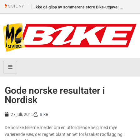
SISTE NYTT
Ikke gå glipp av sommerens store Bike-utgave!
MC-salget
Yamaha 
Gode norske resultater i
Nordisk
27 juli, 2015
Bike
De norske førerne melder om en utfordrende helg med mye
varierende vær, der regnet blant annet forårsaket rødflagging i