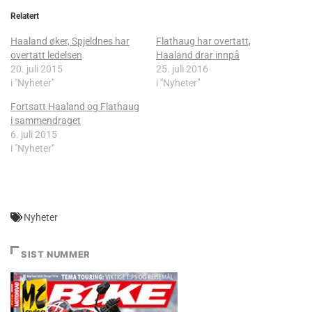
Relatert
Haaland øker, Spjeldnes har
Flathaug har overtatt,
overtatt ledelsen
Haaland drar innpå
20. juli 2015
25. juli 2016
i "Nyheter"
i "Nyheter"
Fortsatt Haaland og Flathaug
i sammendraget
6. juli 2015
i "Nyheter"
Nyheter
SIST NUMMER