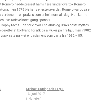
at Romero hadde presset ham i flere runder overtok Romero
 Daytona, men 1975 ble hans eneste seier der. Romero var også en
mc-verdenen – en praksis som er helt normal i dag. Han kunne
en Evel Knievel noen gang sponset.
Trophy races – en serie hvor Englands og USA’s beste møttes i
deretter et kortvarig forsøk på å lykkes på fire hjul, men i 1982
 track satsing – et engasjement som varte fra 1982 – 85.
a
Michael Dunlop tok TT-gull
13. juni 2017
i "Nyheter"