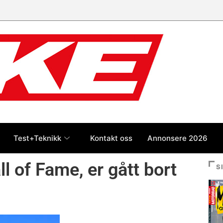
 jan-jul 2026: Honda størst foran
og BMW
Test+Teknikk
Kontakt oss
Annonsere 2026
 of Fame, er gått bort
S