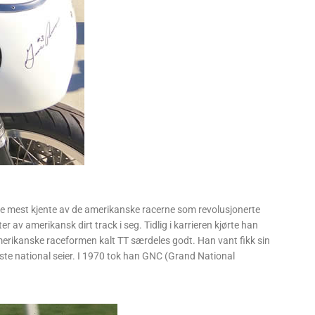
e mest kjente av de amerikanske racerne som revolusjonerte
 av amerikansk dirt track i seg. Tidlig i karrieren kjørte han
amerikanske raceformen kalt TT særdeles godt. Han vant fikk sin
rste national seier. I 1970 tok han GNC (Grand National