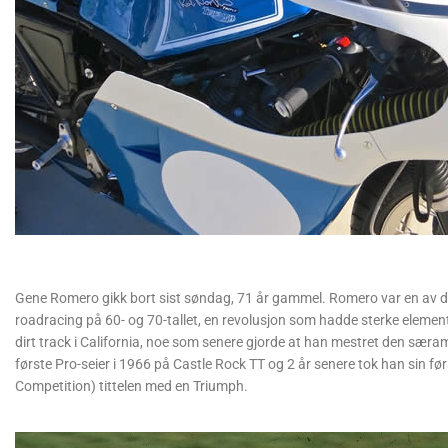
Gene Romero gikk bort sist søndag, 71 år gammel. Romero var en av d
roadracing på 60- og 70-tallet, en revolusjon som hadde sterke elementer
dirt track i California, noe som senere gjorde at han mestret den sær
første Pro-seier i 1966 på Castle Rock TT og 2 år senere tok han sin fø
Competition) tittelen med en Triumph.