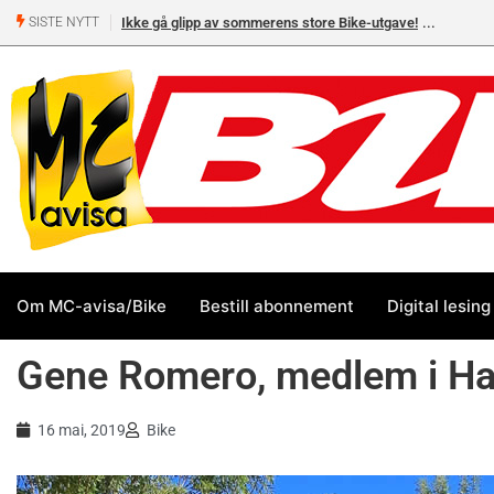
Ikke gå glipp av sommerens store Bike-utgave!
MC-salget
SISTE NYTT
Yamaha 
Om MC-avisa/Bike
Bestill abonnement
Digital lesing
Gene Romero, medlem i Hall
16 mai, 2019
Bike