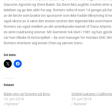
Giacomo Agostini og Steve Baker. Da Steve McLaughlin crashet etter 
ledelsen og ga den aldri fra seg. Romero stilte til start 14 ganger på
av de første som brakte inn sponsorer som ikke hadde tilknytning til 
også skryte av å være den eneste raceren den legendariske stuntmann
Romero var også medlem av det amerikanske teamet til Trans Atlantic 
en serie roadracing stevner. MC-karrieren tok slutt i 1981 og han gjorde 
var han tilbake til motorsykkel – da som manager for Hondas GNC dirt
Romero etterlater seg konen Cheri og sønnen Geno.
Del dette:
Relatert
Både vinn og forsvinn på Brno
Dobbel suksess i Californi
10. juni 2018
25. juni 2018
i "Nyheter"
i "Nyheter"