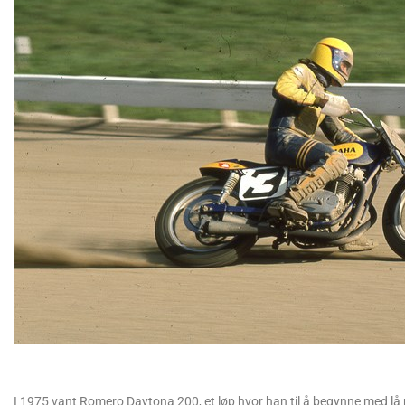
I 1975 vant Romero Daytona 200, et løp hvor han til å begynne med lå p