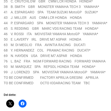
35 C. CRUTCHLOW GBR CWM LCR HONDA HONDA*
38 B. SMITH GBR MONSTER YAMAHA TECH 3 YAMAHA*
41 A. ESPARGARO SPA TEAM SUZUKI MotoGP SUZUKI*
43 J. MILLER AUS CWM LCR HONDA HONDA
44 P. ESPARGARO SPA MONSTER YAMAHA TECH 3 YAMAHA*
45 S. REDDING GBR MARC VDS RACING TEAM HONDA*
46 V. ROSSI ITA MOVISTAR YAMAHA MotoGP YAMAHA*
50 E. LAVERTY IRL DRIVE M7 ASPAR HONDA
63 M. DI MEGLIO FRA AVINTIA RACING DUCATI
68 Y. HERNANDEZ COL PRAMAC RACING DUCATI*
69 N. HAYDEN USA DRIVE M7 ASPAR HONDA
76 L. BAZ FRA NGM FORWARD RACING FORWARD YAMAHA
93 M. MARQUEZ SPA REPSOL HONDA TEAM HONDA*
99 J. LORENZO SPA MOVISTAR YAMAHA MotoGP YAMAHA*
TO BE CONFIRMED FACTORY APRILIA GRESINI APRILIA
TO BE CONFIRMED OCTO IODARACING TEAM TBC
Del dette: