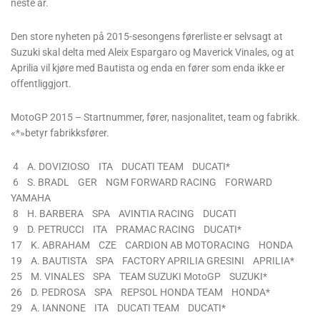
neste år.
Den store nyheten på 2015-sesongens førerliste er selvsagt at
Suzuki skal delta med Aleix Espargaro og Maverick Vinales, og at
Aprilia vil kjøre med Bautista og enda en fører som enda ikke er
offentliggjort.
MotoGP 2015 – Startnummer, fører, nasjonalitet, team og fabrikk.
«*»betyr fabrikksfører.
4 A. DOVIZIOSO ITA DUCATI TEAM DUCATI*
6 S. BRADL GER NGM FORWARD RACING FORWARD
YAMAHA
8 H. BARBERA SPA AVINTIA RACING DUCATI
9 D. PETRUCCI ITA PRAMAC RACING DUCATI*
17 K. ABRAHAM CZE CARDION AB MOTORACING HONDA
19 A. BAUTISTA SPA FACTORY APRILIA GRESINI APRILIA*
25 M. VINALES SPA TEAM SUZUKI MotoGP SUZUKI*
26 D. PEDROSA SPA REPSOL HONDA TEAM HONDA*
29 A. IANNONE ITA DUCATI TEAM DUCATI*