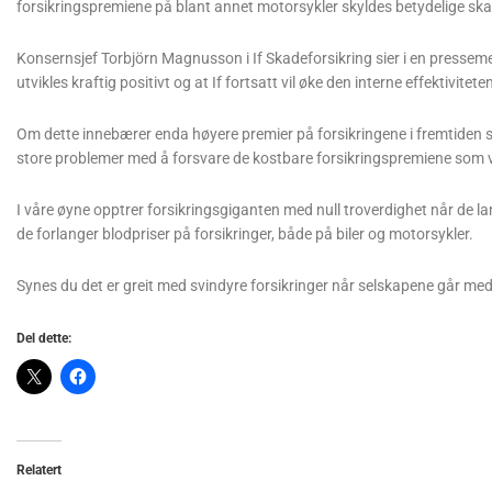
forsikringspremiene på blant annet motorsykler skyldes betydelige ska
Konsernsjef Torbjörn Magnusson i If Skadeforsikring sier i en pressem
utvikles kraftig positivt og at If fortsatt vil øke den interne effektivitete
Om dette innebærer enda høyere premier på forsikringene i fremtiden sie
store problemer med å forsvare de kostbare forsikringspremiene som vi
I våre øyne opptrer forsikringsgiganten med null troverdighet når de la
de forlanger blodpriser på forsikringer, både på biler og motorsykler.
Synes du det er greit med svindyre forsikringer når selskapene går me
Del dette:
Relatert