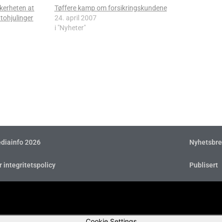
kkerheten at
Tøffere kamp om forsikringskundene
tohjulinger
24. april 2007
i "Nyheter"
diainfo 2026
Nyhetsbre
r integritetspolicy
Publisert
Cookie Settings