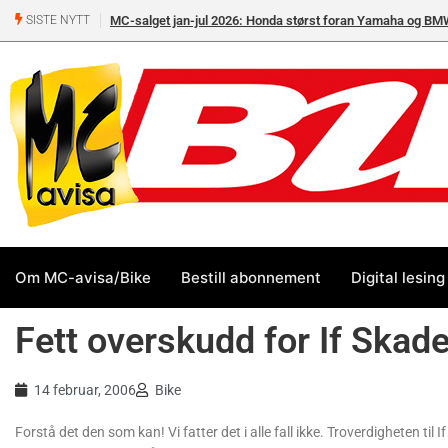
MC-salget jan-jul 2026: Honda størst foran Yamaha og BM
SISTE NYTT
Om MC-avisa/Bike
Bestill abonnement
Digital lesing
Fett overskudd for If Skade
14 februar, 2006
Bike
Forstå det den som kan! Vi fatter det i alle fall ikke. Troverdigheten til