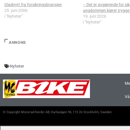
Gladnytt fra forsikringsbransjen
– Det er avgjørende for si
25. juni 2006
ungdommen kjører trygge 
i "Nyheter"
19. juni 2026
i "Nyheter"
ANNONS
Nyheter
Me
Vå
© Copyright Motorrad Nordic AB, Karlavägen 96, 115 26 Stockholm, Sweden