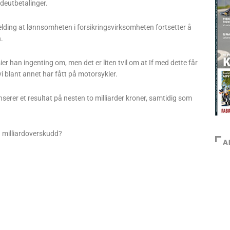
deutbetalinger.
elding at lønnsomheten i forsikringsvirksomheten fortsetter å
n.
r han ingenting om, men det er liten tvil om at If med dette får
 blant annet har fått på motorsykler.
nserer et resultat på nesten to milliarder kroner, samtidig som
d milliardoverskudd?
A