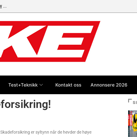
W
Test+Teknikk
Kontakt oss
Annonsere 2026
forsikring!
S
 If Skadeforsikring er syltynn når de hevder de høye