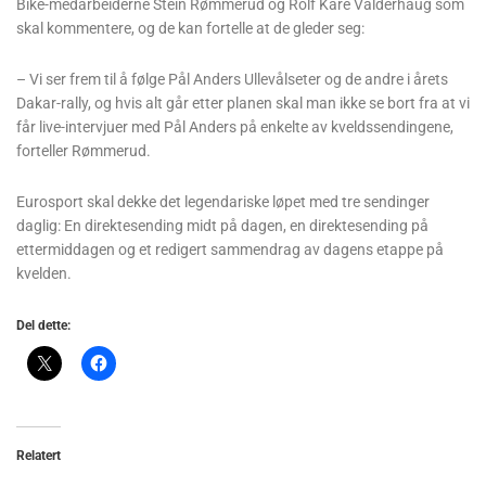
Bike-medarbeiderne Stein Rømmerud og Rolf Kåre Valderhaug som
skal kommentere, og de kan fortelle at de gleder seg:
– Vi ser frem til å følge Pål Anders Ullevålseter og de andre i årets
Dakar-rally, og hvis alt går etter planen skal man ikke se bort fra at vi
får live-intervjuer med Pål Anders på enkelte av kveldssendingene,
forteller Rømmerud.
Eurosport skal dekke det legendariske løpet med tre sendinger
daglig: En direktesending midt på dagen, en direktesending på
ettermiddagen og et redigert sammendrag av dagens etappe på
kvelden.
Del dette:
Relatert