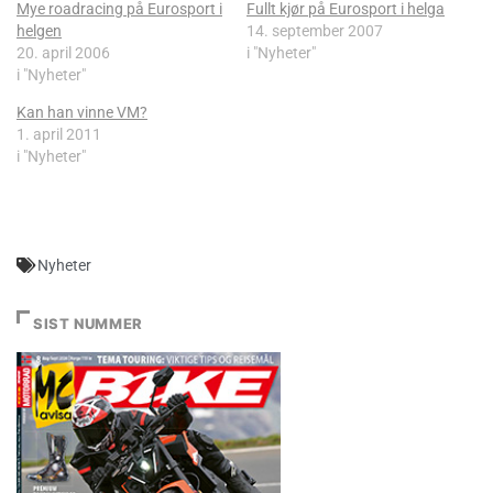
Mye roadracing på Eurosport i
Fullt kjør på Eurosport i helga
helgen
14. september 2007
20. april 2006
i "Nyheter"
i "Nyheter"
Kan han vinne VM?
1. april 2011
i "Nyheter"
Nyheter
SIST NUMMER