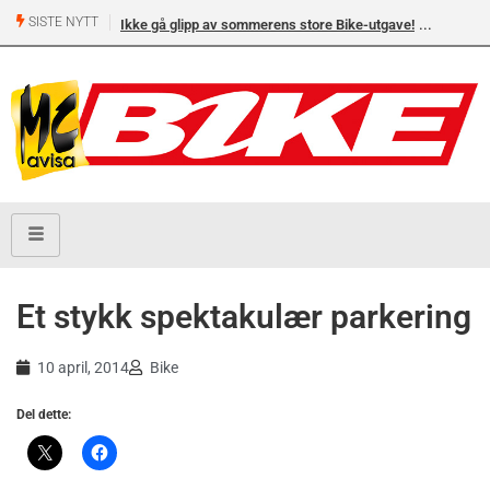
SISTE NYTT
Ikke gå glipp av sommerens store Bike-utgave!
Et stykk spektakulær parkering
10 april, 2014
Bike
Del dette: