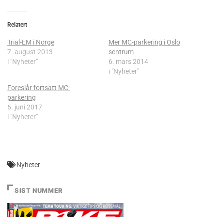
Relatert
Trial-EM i Norge
Mer MC-parkering i Oslo
7. august 2013
sentrum
i "Nyheter"
6. mars 2014
i "Nyheter"
Foreslår fortsatt MC-
parkering
6. juni 2017
i "Nyheter"
Nyheter
SIST NUMMER