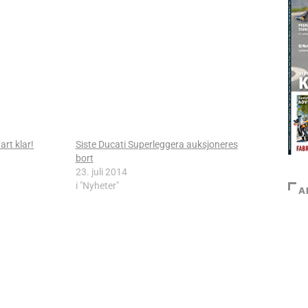
rt klar!
Siste Ducati Superleggera auksjoneres
bort
23. juli 2014
i "Nyheter"
A