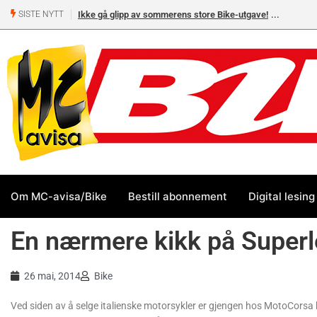
Ikke gå glipp av sommerens store Bike-utgave!
SISTE NYTT
Om MC-avisa/Bike
Bestill abonnement
Digital lesing
En nærmere kikk på Super
26 mai, 2014
Bike
Ved siden av å selge italienske motorsykler er gjengen hos MotoCorsa k