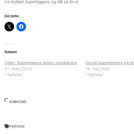
tre stykker Superleggera, og slik så de ut.
Del dette:
Relatert
Video: Superleggera settes i produksjon
Ducati Superleggera V4 sna
31. mars 2014
26. mai 2020
i "Nyheter"
i "Nyheter"
ANNONS
Nyheter