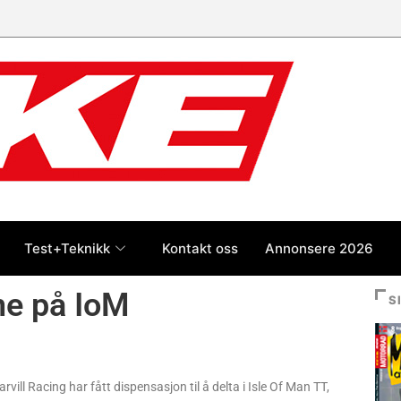
Test+Teknikk
Kontakt oss
Annonsere 2026
ne på IoM
S
ll Racing har fått dispensasjon til å delta i Isle Of Man TT,