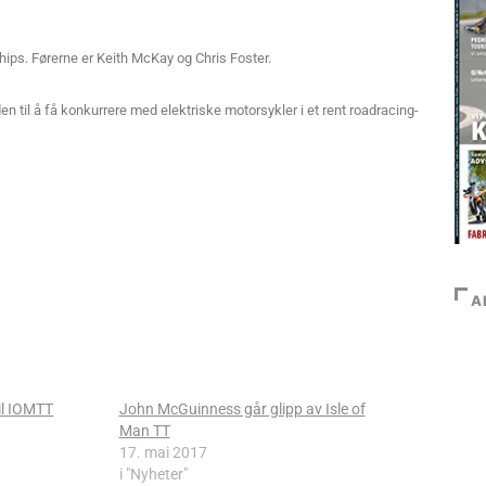
ps. Førerne er Keith McKay og Chris Foster.
en til å få konkurrere med elektriske motorsykler i et rent roadracing-
A
il IOMTT
John McGuinness går glipp av Isle of
Man TT
17. mai 2017
i "Nyheter"