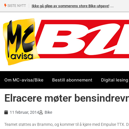
Ikke gå glipp av sommerens store Bike-utgave!
SISTE NYTT
Om MC-avisa/Bike
Bestill abonnement
Digital lesing
Elracere møter bensindrev
11 februar, 2014
Bike
Teamet støttes av Brammo, og kommer til å kjøre med Empulse TTX. Darvi