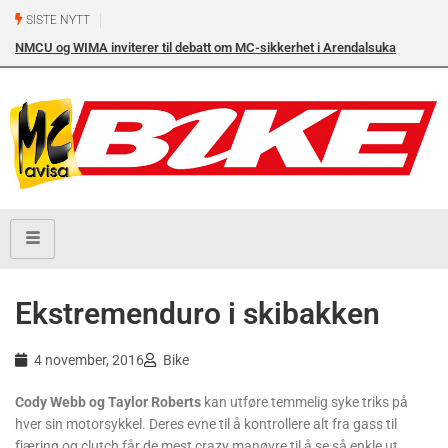
SISTE NYTT
NMCU og WIMA inviterer til debatt om MC-sikkerhet i Arendalsuka
onsdag 12. august kl. 17.00 i Arendal Frikirke
Ekstremenduro i skibakken
4 november, 2016
Bike
Cody Webb og Taylor Roberts
kan utføre temmelig syke triks på
hver sin motorsykkel. Deres evne til å kontrollere alt fra gass til
fjæring og clutch får de mest crazy manøvre til å se så enkle ut.