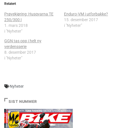
Relatert
Prøvekjøring: Husqvarna TE
Enduro-VM i utforbakke?
250/300 I
15. desember 2017
1. mars 2018
i "Nyheter"
i "Nyheter"
GGN tas opp i helt ny
verdensserie
8. desember 2017
i "Nyheter"
Nyheter
SIST NUMMER