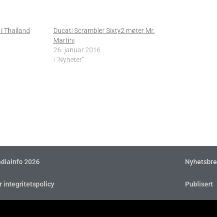
i Thailand
Ducati Scrambler Sixty2 møter Mr.
Martini
26. januar 2016
i "Nyheter"
diainfo 2026
Nyhetsbre
r integritetspolicy
Publisert