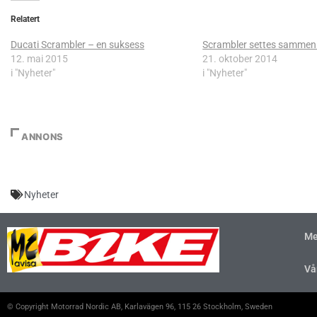
Relatert
Ducati Scrambler – en suksess
Scrambler settes sammen 
12. mai 2015
21. oktober 2014
i "Nyheter"
i "Nyheter"
ANNONS
Nyheter
Me
Vå
© Copyright Motorrad Nordic AB, Karlavägen 96, 115 26 Stockholm, Sweden