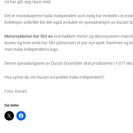
nå har gitt seg i kast med.
Det er moteskaperne Italia Independent som nylig har innledet i et 
kolleksjon solbriller ble det også avduket en spesialversjon av Ducati S
Motorsykkelen har fått en
svartlakkert motor og eksossystem i match
lavere, og hver ende har fått påmontert et par nye speil. Rammen og fe
man Italia Independents logo.
Denne spesialutgaven av Ducati Scrambler skal produseres i 1 077 eks
Hva synes du om Ducati Scrambler Italia Independent?
Foto: Ducati
Del dette: