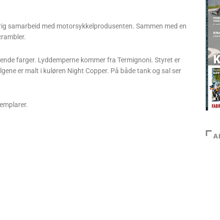
treårig samarbeid med motorsykkelprodusenten. Sammen med en
crambler.
ende farger. Lyddemperne kommer fra Termignoni. Styret er
lgene er malt i kuløren Night Copper. På både tank og sal ser
emplarer.
A