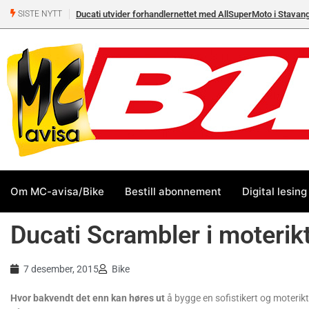
Ducati utvider forhandlernettet med AllSuperMoto i Stavan
SISTE NYTT
Om MC-avisa/Bike
Bestill abonnement
Digital lesing
Ducati Scrambler i moterik
7 desember, 2015
Bike
Hvor bakvendt det enn kan høres ut
å bygge en sofistikert og moterikti