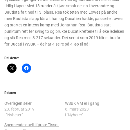
tidlig i løpet: Med 18 runder å kjøre smalt de inn i hverandre og
Bautista falt ned til 3. plass. Rea tok teten med Lowes på andre
men Bautista slapp løs alt han og Ducatien hadde, passerte Lowes
og startet en intens kamp med Jonathan Rea. Bautista satt
punktum rett før sving to og brukte Ducatikreftene til å øke ledelsen
og slå Rea med 8.217 sekunder. Det ser ut som 2019 blir et bra år
for Ducati i WSBK – de har 4 seire på 4 løp til nå!
Del dette:
Relatert
Overlegen seier
WSBK VM er i gang
23. februar 2019
6. mars 2023
i "Nyheter"
i "Nyheter"
Spennende duell i første Tissot