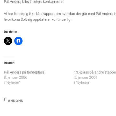
Pål Anders Ullevålseters konkurrenter.
Vi har foreløpig ikke fått rapport om hvordan det går med Pål Anders 
hvor kona Solveig oppdaterer kontinuerlig.
Del dette:
Relatert
Pål Anders på fjerdeplass!
13.-plass på andre etappe
8. januar 2006
5. januar 2009
i "Nyheter"
i "Nyheter"
ANNONS