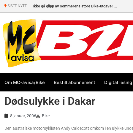
Ikke gå glipp av sommerens store Bike-utgave!
SISTE NYTT
Om MC-avisa/Bike
Bestill abonnement
Digital lesing
Dødsulykke i Dakar
8 januar, 2006
Bike
Den australske motorsyklisten Andy Caldecott omkom i en ulykke unde