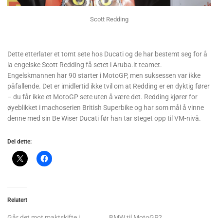
Scott Redding
Dette etterlater et tomt sete hos Ducati og de har bestemt seg for å
la engelske Scott Redding få setet i Aruba.it teamet.
Engelskmannen har 90 starter i MotoGP, men suksessen var ikke
påfallende. Det er imidlertid ikke tvil om at Redding er en dyktig fører
– du får ikke et MotoGP sete uten å være det. Redding kjører for
øyeblikket i machoserien British Superbike og har som mål å vinne
denne med sin Be Wiser Ducati før han tar steget opp til VM-nivå.
Del dette:
Relatert
Går det mot maktskifte i
BMW til MotoGP?