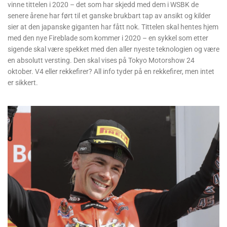
vinne tittelen i 2020 – det som har skjedd med dem i WSBK de
senere årene har ført til et ganske brukbart tap av ansikt og kilder
sier at den japanske giganten har fått nok. Tittelen skal hentes hjem
med den nye Fireblade som kommer i 2020 – en sykkel som etter
sigende skal være spekket med den aller nyeste teknologien og være
en absolutt versting. Den skal vises på Tokyo Motorshow 24
oktober. V4 eller rekkefirer? All info tyder på en rekkefirer, men intet
er sikkert.