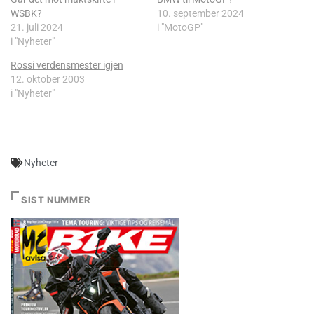
WSBK?
10. september 2024
21. juli 2024
i "MotoGP"
i "Nyheter"
Rossi verdensmester igjen
12. oktober 2003
i "Nyheter"
Nyheter
SIST NUMMER