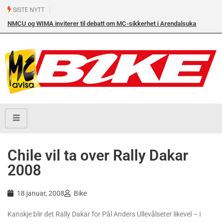
SISTE NYTT
NMCU og WIMA inviterer til debatt om MC-sikkerhet i Arendalsuka
onsdag 12. august kl. 17.00 i Arendal Frikirke
Chile vil ta over Rally Dakar
2008
18 januar, 2008
Bike
Kanskje blir det Rally Dakar for Pål Anders Ullevålseter likevel – i