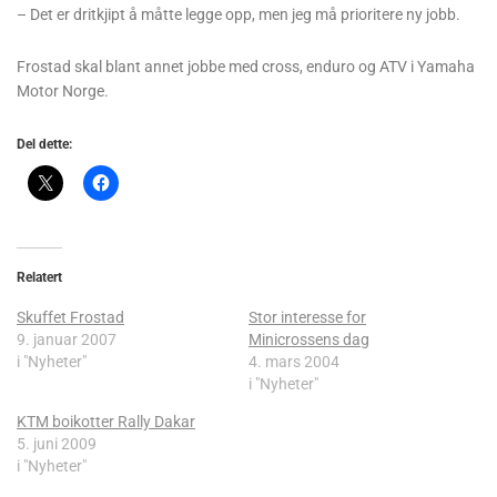
– Det er dritkjipt å måtte legge opp, men jeg må prioritere ny jobb.
Frostad skal blant annet jobbe med cross, enduro og ATV i Yamaha
Motor Norge.
Del dette:
Relatert
Skuffet Frostad
Stor interesse for
9. januar 2007
Minicrossens dag
i "Nyheter"
4. mars 2004
i "Nyheter"
KTM boikotter Rally Dakar
5. juni 2009
i "Nyheter"