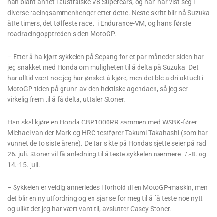
han blant annet i australske V8 Supercars, og han har vist seg i
diverse racingsammenhenger etter dette. Neste skritt blir nå Suzuka
åtte timers, det tøffeste racet i Endurance-VM, og hans første
roadracingopptreden siden MotoGP.
– Etter å ha kjørt sykkelen på Sepang for et par måneder siden har
jeg snakket med Honda om muligheten til å delta på Suzuka. Det
har alltid vært noe jeg har ønsket å kjøre, men det ble aldri aktuelt i
MotoGP-tiden på grunn av den hektiske agendaen, så jeg ser
virkelig frem til å få delta, uttaler Stoner.
Han skal kjøre en Honda CBR1000RR sammen med WSBK-fører
Michael van der Mark og HRC-testfører Takumi Takahashi (som har
vunnet de to siste årene). De tar sikte på Hondas sjette seier på rad
26. juli. Stoner vil få anledning til å teste sykkelen nærmere 7.-8. og
14.-15. juli.
– Sykkelen er veldig annerledes i forhold til en MotoGP-maskin, men
det blir en ny utfordring og en sjanse for meg til å få teste noe nytt
og ulikt det jeg har vært vant til, avslutter Casey Stoner.