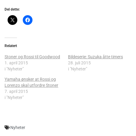
Del dette:
Relatert
Stoner og Rossi til Goodwood
Bildeserie: Suzuka åtte timers
1. april 2015
28. juli 2015
i "Nyheter"
i "Nyheter"
Yamaha ønsker at Rossi og
Lorenzo skal utfordre Stoner
7. april 2015
i "Nyheter"
Nyheter