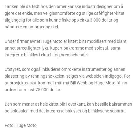
Tanken ble da født hos den amerikanske industridesigner om å
gjøre det enkle, men vel gjennomførte og stilige caféfighter-kitet
tilgjengelig for alle som kunne fiske opp cirka 3 000 dollar og
håndtere en umbraconøkkel.
Under firmanavnet Huge Moto er kittet blitt modifisert med blant
annet streetfighter-lykt, kupert bakramme med solosal, samt
integrerte blinklys i clutch- og bremsehendel.
Utstyret, som også inkluderer omrokerte instrumenter og annen
plassering av tenningsnøkkelen, selges via websiden Indigogo. For
at prosjektet skal komme i mål må Bill Webb og Huge Moto få inn
ordrer for minst 75 000 dollar.
Den som mener at hele kittet blir i overkant, kan bestille bakrammen
og solosalen med det integrerte baklyset og blinklysene separat.
Foto: Huge Moto