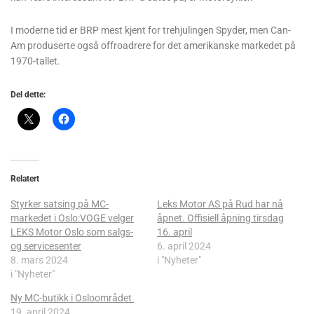
I moderne tid er BRP mest kjent for trehjulingen Spyder, men Can-
Am produserte også offroadrere for det amerikanske markedet på
1970-tallet.
Del dette:
Relatert
Styrker satsing på MC-
Leks Motor AS på Rud har nå
markedet i Oslo:VOGE velger
åpnet. Offisiell åpning tirsdag
LEKS Motor Oslo som salgs-
16. april
og servicesenter
6. april 2024
8. mars 2024
i "Nyheter"
i "Nyheter"
Ny MC-butikk i Osloområdet
19. april 2024