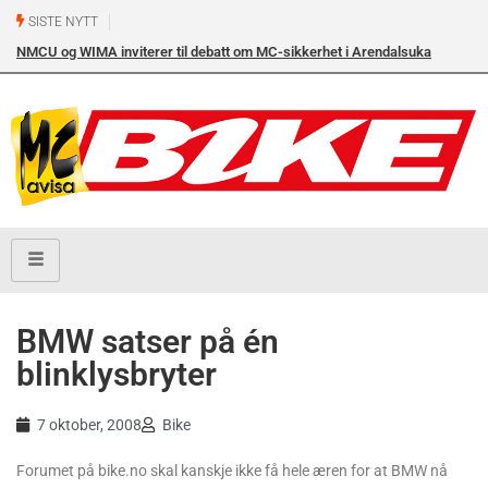
SISTE NYTT
NMCU og WIMA inviterer til debatt om MC-sikkerhet i Arendalsuka
onsdag 12. august kl. 17.00 i Arendal Frikirke
BMW satser på én
blinklysbryter
7 oktober, 2008
Bike
Forumet på bike.no skal kanskje ikke få hele æren for at BMW nå