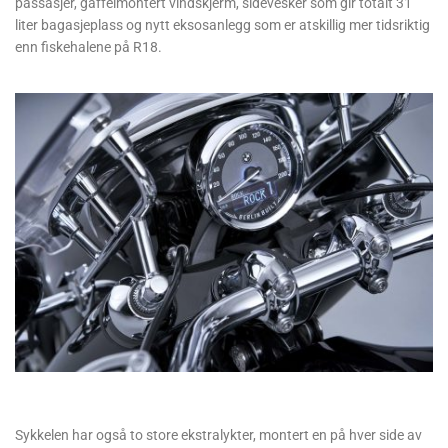
passasjer, gaffelmontert vindskjerm, sidevesker som gir totalt 31
liter bagasjeplass og nytt eksosanlegg som er atskillig mer tidsriktig
enn fiskehalene på R18.
Sykkelen har også to store ekstralykter, montert en på hver side av