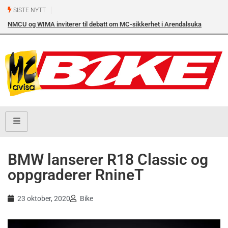
SISTE NYTT
NMCU og WIMA inviterer til debatt om MC-sikkerhet i Arendalsuka
Ik
onsdag 12. august kl. 17.00 i Arendal Frikirke
BMW lanserer R18 Classic og
oppgraderer RnineT
23 oktober, 2020
Bike