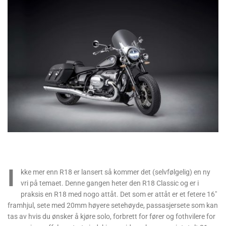
I
kke mer enn R18 er lansert så kommer det (selvfølgelig) en ny
vri på temaet. Denne gangen heter den R18 Classic og er i
praksis en R18 med nogo attåt. Det som er attåt er et fetere 16″
framhjul, sete med 20mm høyere setehøyde, passasjersete som kan
tas av hvis du ønsker å kjøre solo, forbrett for fører og fothvilere for