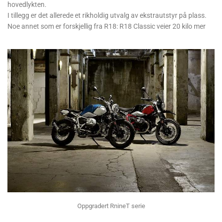
hovedlykten.
I tillegg er det allerede et rikholdig utvalg av ekstrautstyr på plass.
Noe annet som er forskjellig fra R18: R18 Classic veier 20 kilo mer
Oppgradert RnineT serie