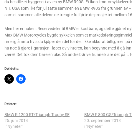
du bestille et byggesett av en ny BMW R90S. Et ikon i motorsykkelve
NH, USA som like før jul satte sammen en BMW R90S fra grunnen av – o
samlet sammen alle delene de trengte fullførte de prosjektet mellom 16
Men her er haken: Reservedeler til BMW er kostbare, og dette gjør et 
Max BMW Motorcycles bygde sykkelen som et markedsføringsgimmick, 
rimelig å anta hvis du kjøper den del for del. Ikke akkurat billig, men 
ha noe å gjøre i garasjen i løpet av vinteren, kan begynne med å gå inn
være? Det tok dem bare en uke. Så andre bør vel kunne klare det på … fe
Del dette:
Relatert
BMW R 1200 RT/Triumph Trophy SE
BMW F 800 GS/Triumph Ti
25. juni 2014
20. september 2013
i "Nyheter"
i "Nyheter"