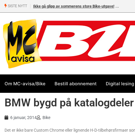
Ikke gå glipp av sommerens store Bike-utgave!
SISTE NYTT
Om MC-avisa/Bike
Bestill abonnement
Digital lesing
BMW bygd på katalogdeler
6 januar, 2014
Bike
Det er ikke bare Custom Chrome eller lignende H-D-tilbehørsfirmaer so