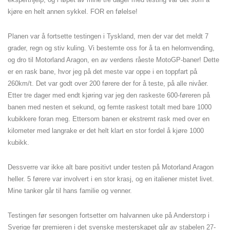
kjøre en helt annen sykkel. FOR en følelse!
Planen var å fortsette testingen i Tyskland, men der var det meldt 7
grader, regn og stiv kuling. Vi bestemte oss for å ta en helomvending,
og dro til Motorland Aragon, en av verdens råeste MotoGP-baner! Dette
er en rask bane, hvor jeg på det meste var oppe i en toppfart på
260km/t. Det var godt over 200 førere der for å teste, på alle nivåer.
Etter tre dager med endt kjøring var jeg den raskeste 600-føreren på
banen med nesten et sekund, og femte raskest totalt med bare 1000
kubikkere foran meg. Ettersom banen er ekstremt rask med over en
kilometer med langrake er det helt klart en stor fordel å kjøre 1000
kubikk.
Dessverre var ikke alt bare positivt under testen på Motorland Aragon
heller. 5 førere var involvert i en stor krasj, og en italiener mistet livet.
Mine tanker går til hans familie og venner.
Testingen før sesongen fortsetter om halvannen uke på Anderstorp i
Sverige før premieren i det svenske mesterskapet går av stabelen 27-