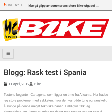
SISTE NYTT
Ikke gå glipp av sommerens store Bike-utgave!
Blogg: Rask test i Spania
11 april, 2012
Bike
Testene begynte i Cartagena, som ligger en time fra Alicante. Her hadde
jeg store problemer med sykkelen, hvor den var både tung og vanskelig
å svinge på denne meget tekniske banen. Heldigvis fikk jeg
eksperthjelp, og i løpet av mine tre dager med testing var det som å