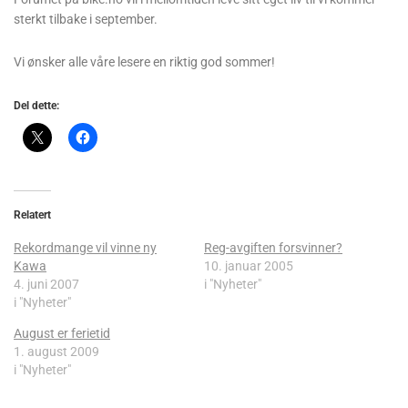
sterkt tilbake i september.
Vi ønsker alle våre lesere en riktig god sommer!
Del dette:
Relatert
Rekordmange vil vinne ny
Reg-avgiften forsvinner?
Kawa
10. januar 2005
4. juni 2007
i "Nyheter"
i "Nyheter"
August er ferietid
1. august 2009
i "Nyheter"