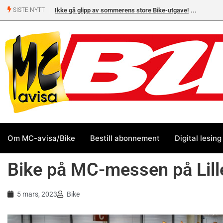
Ikke gå glipp av sommerens store Bike-utgave!
MC-salget
SISTE NYTT
Yamaha 
Om MC-avisa/Bike
Bestill abonnement
Digital lesing
Bike på MC-messen på Lil
5 mars, 2023
Bike