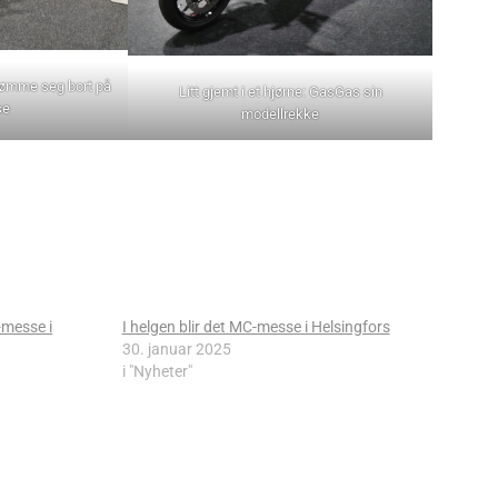
drømme seg bort på
Litt gjemt i et hjørne: GasGas sin
se
modellrekke
-messe i
I helgen blir det MC-messe i Helsingfors
30. januar 2025
i "Nyheter"