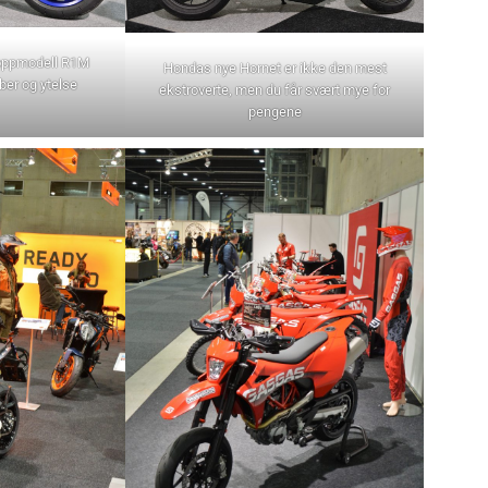
toppmodell R1M
Hondas nye Hornet er ikke den mest
ber og ytelse
ekstroverte, men du får svært mye for
pengene