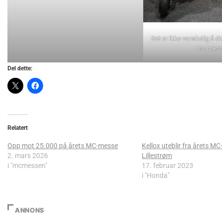
Det er ikke vanskelig å 
mc-mes
Del dette:
Relatert
Opp mot 25.000 på årets MC-messe
Kellox uteblir fra årets MC
2. mars 2026
Lillestrøm
i "mcmessen"
17. februar 2023
i "Honda"
ANNONS