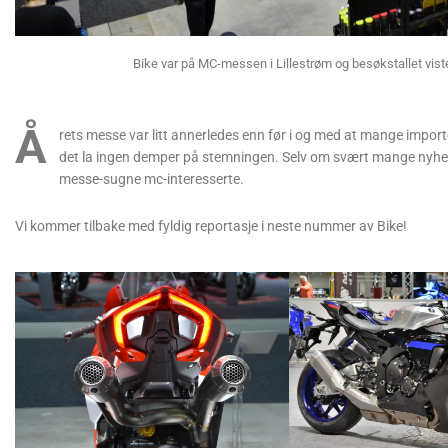
Bike var på MC-messen i Lillestrøm og besøkstallet viste
Å
rets messe var litt annerledes enn før i og med at mange import
det la ingen demper på stemningen. Selv om svært mange nyheter 
messe-sugne mc-interesserte.
Vi kommer tilbake med fyldig reportasje i neste nummer av Bike!