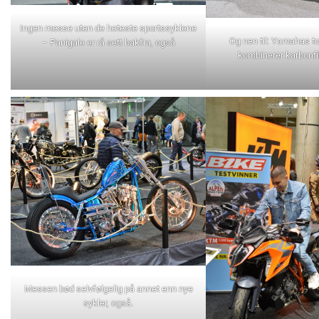
Ingen messe uten de heteste sportssyklene
Og nen til: Yamahas 
– Panigale er rå sett bakfra, også
kombinerer karbonfi
Messen bød selvfølgelig på annet enn nye
sykler, også.