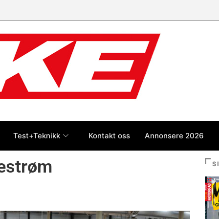
 jan-jul 2026: Honda størst foran
og BMW
Test+Teknikk
Kontakt oss
Annonsere 2026
lestrøm
S