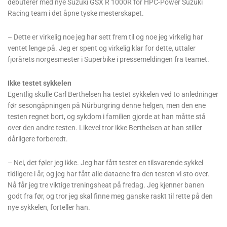
debuterer med nye Suzuki GSX R 1000R for HPC-Power Suzuki
Racing team i det åpne tyske mesterskapet.
– Dette er virkelig noe jeg har sett frem til og noe jeg virkelig har
ventet lenge på. Jeg er spent og virkelig klar for dette, uttaler
fjorårets norgesmester i Superbike i pressemeldingen fra teamet.
Ikke testet sykkelen
Egentlig skulle Carl Berthelsen ha testet sykkelen ved to anledninger
før sesongåpningen på Nürburgring denne helgen, men den ene
testen regnet bort, og sykdom i familien gjorde at han måtte stå
over den andre testen. Likevel tror ikke Berthelsen at han stiller
dårligere forberedt.
– Nei, det føler jeg ikke. Jeg har fått testet en tilsvarende sykkel
tidligere i år, og jeg har fått alle dataene fra den testen vi sto over.
Nå får jeg tre viktige treningsheat på fredag. Jeg kjenner banen
godt fra før, og tror jeg skal finne meg ganske raskt til rette på den
nye sykkelen, forteller han.