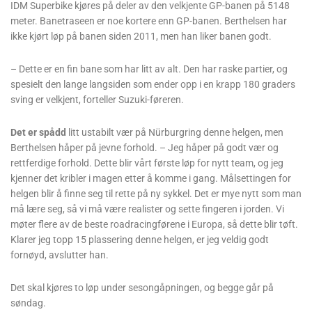
IDM Superbike kjøres på deler av den velkjente GP-banen på 5148
meter. Banetraseen er noe kortere enn GP-banen. Berthelsen har
ikke kjørt løp på banen siden 2011, men han liker banen godt.
– Dette er en fin bane som har litt av alt. Den har raske partier, og
spesielt den lange langsiden som ender opp i en krapp 180 graders
sving er velkjent, forteller Suzuki-føreren.
Det er spådd
litt ustabilt vær på Nürburgring denne helgen, men
Berthelsen håper på jevne forhold. – Jeg håper på godt vær og
rettferdige forhold. Dette blir vårt første løp for nytt team, og jeg
kjenner det kribler i magen etter å komme i gang. Målsettingen for
helgen blir å finne seg til rette på ny sykkel. Det er mye nytt som man
må lære seg, så vi må være realister og sette fingeren i jorden. Vi
møter flere av de beste roadracingførene i Europa, så dette blir tøft.
Klarer jeg topp 15 plassering denne helgen, er jeg veldig godt
fornøyd, avslutter han.
Det skal kjøres to løp under sesongåpningen, og begge går på
søndag.