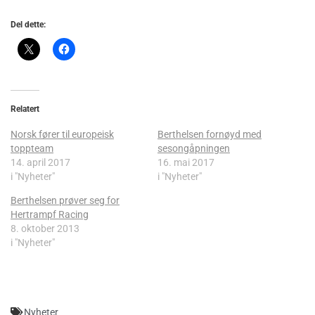
Del dette:
Relatert
Norsk fører til europeisk
Berthelsen fornøyd med
toppteam
sesongåpningen
14. april 2017
16. mai 2017
i "Nyheter"
i "Nyheter"
Berthelsen prøver seg for
Hertrampf Racing
8. oktober 2013
i "Nyheter"
Nyheter