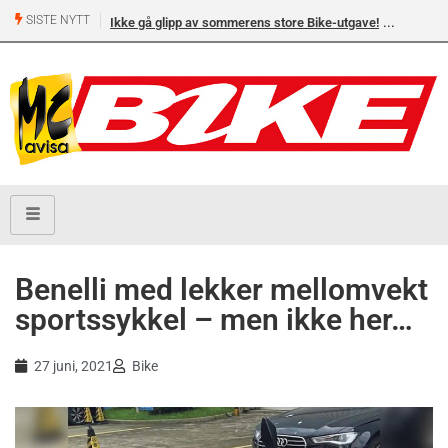
SISTE NYTT
Ikke gå glipp av sommerens store Bike-utgave!
Benelli med lekker mellomvekt
sportssykkel – men ikke her…
27 juni, 2021
Bike