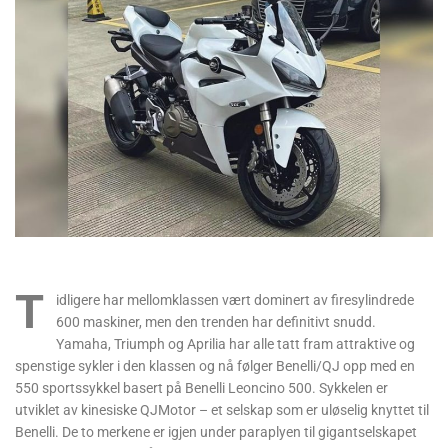
T
idligere har mellomklassen vært dominert av firesylindrede
600 maskiner, men den trenden har definitivt snudd.
Yamaha, Triumph og Aprilia har alle tatt fram attraktive og
spenstige sykler i den klassen og nå følger Benelli/QJ opp med en
550 sportssykkel basert på Benelli Leoncino 500. Sykkelen er
utviklet av kinesiske QJMotor – et selskap som er uløselig knyttet til
Benelli. De to merkene er igjen under paraplyen til gigantselskapet