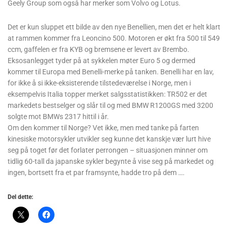
Geely Group som også har merker som Volvo og Lotus.
Det er kun sluppet ett bilde av den nye Benellien, men det er helt klart
at rammen kommer fra Leoncino 500. Motoren er økt fra 500 til 549
ccm, gaffelen er fra KYB og bremsene er levert av Brembo.
Eksosanlegget tyder på at sykkelen møter Euro 5 og dermed
kommer til Europa med Benelli-merke på tanken. Benelli har en lav,
for ikke å si ikke-eksisterende tilstedeværelse i Norge, men i
eksempelvis Italia topper merket salgsstatistikken: TR502 er det
markedets bestselger og slår til og med BMW R1200GS med 3200
solgte mot BMWs 2317 hittil i år.
Om den kommer til Norge? Vet ikke, men med tanke på farten
kinesiske motorsykler utvikler seg kunne det kanskje vær lurt hive
seg på toget før det forlater perrongen – situasjonen minner om
tidlig 60-tall da japanske sykler begynte å vise seg på markedet og
ingen, bortsett fra et par framsynte, hadde tro på dem ….
Del dette: