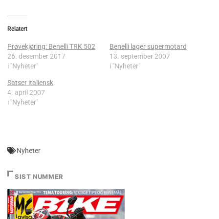
Relatert
Prøvekjøring: Benelli TRK 502
Benelli lager supermotard
26. desember 2017
13. september 2007
i "Nyheter"
i "Nyheter"
Satser italiensk
4. april 2007
i "Nyheter"
Nyheter
SIST NUMMER