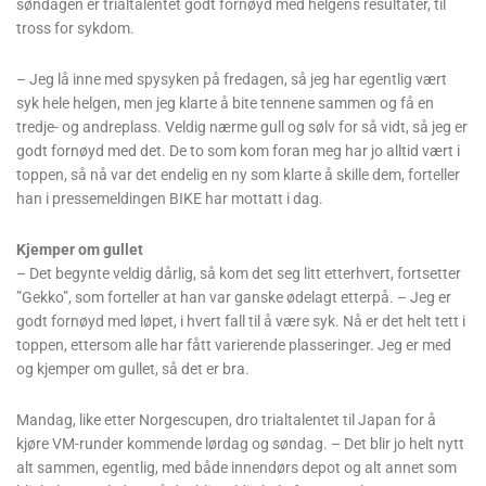
søndagen er trialtalentet godt fornøyd med helgens resultater, til
tross for sykdom.
– Jeg lå inne med spysyken på fredagen, så jeg har egentlig vært
syk hele helgen, men jeg klarte å bite tennene sammen og få en
tredje- og andreplass. Veldig nærme gull og sølv for så vidt, så jeg er
godt fornøyd med det. De to som kom foran meg har jo alltid vært i
toppen, så nå var det endelig en ny som klarte å skille dem, forteller
han i pressemeldingen BIKE har mottatt i dag.
Kjemper om gullet
– Det begynte veldig dårlig, så kom det seg litt etterhvert, fortsetter
”Gekko”, som forteller at han var ganske ødelagt etterpå. – Jeg er
godt fornøyd med løpet, i hvert fall til å være syk. Nå er det helt tett i
toppen, ettersom alle har fått varierende plasseringer. Jeg er med
og kjemper om gullet, så det er bra.
Mandag, like etter Norgescupen, dro trialtalentet til Japan for å
kjøre VM-runder kommende lørdag og søndag. – Det blir jo helt nytt
alt sammen, egentlig, med både innendørs depot og alt annet som