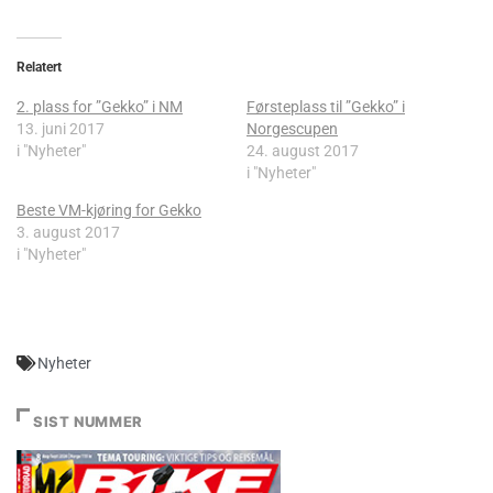
Relatert
2. plass for ”Gekko” i NM
Førsteplass til ”Gekko” i
13. juni 2017
Norgescupen
i "Nyheter"
24. august 2017
i "Nyheter"
Beste VM-kjøring for Gekko
3. august 2017
i "Nyheter"
Nyheter
SIST NUMMER