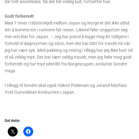
blir helt annerledes. Så det blir veldig kult, fortsetter han.
Godt forberedt
Med 7 timer i tidsforskjell mellom Japan og Norge er det ikke alltid
lett å komme inn i rutinene før reisen. Likevel føler unggutten seg
mer enn klar for Japan. – Jeg har prøvd å legge meg litt tidligere i
forhold til døgnrytmen og sånn, men det har blitt for travelt nå når
jeg har vært syk. Med pakking og reising i tillegg har jeg ikke hatt tid
til så veldig mye. Det har vært veldig travelt, men jeg føler meg godt
forberedt og har mye selvtillit fra Norgescupen, avslutter Sondre
Haga.
I tillegg til Sondre skal også Håkon Pedersen og Jarand Mathias
Vold Gunvaldsen konkurrere i Japan.
Del dette: