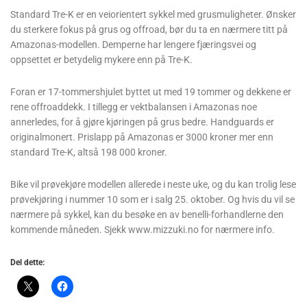
Standard Tre-K er en veiorientert sykkel med grusmuligheter. Ønsker
du sterkere fokus på grus og offroad, bør du ta en nærmere titt på
Amazonas-modellen. Demperne har lengere fjæringsvei og
oppsettet er betydelig mykere enn på Tre-K.
Foran er 17-tommershjulet byttet ut med 19 tommer og dekkene er
rene offroaddekk. I tillegg er vektbalansen i Amazonas noe
annerledes, for å gjøre kjøringen på grus bedre. Handguards er
originalmonert. Prislapp på Amazonas er 3000 kroner mer enn
standard Tre-K, altså 198 000 kroner.
Bike vil prøvekjøre modellen allerede i neste uke, og du kan trolig lese
prøvekjøring i nummer 10 som er i salg 25. oktober. Og hvis du vil se
nærmere på sykkel, kan du besøke en av benelli-forhandlerne den
kommende måneden. Sjekk www.mizzuki.no for nærmere info.
Del dette: