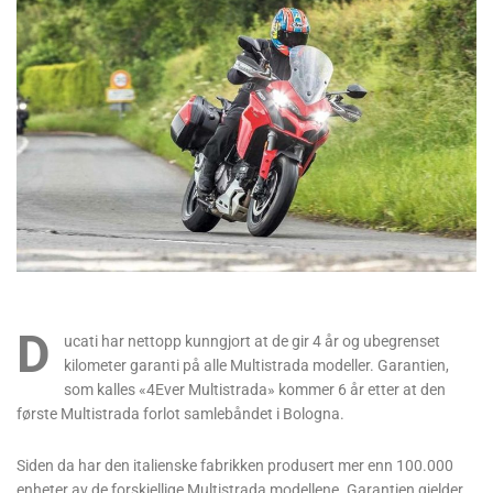
D
ucati har nettopp kunngjort at de gir 4 år og ubegrenset
kilometer garanti på alle Multistrada modeller. Garantien,
som kalles «4Ever Multistrada» kommer 6 år etter at den
første Multistrada forlot samlebåndet i Bologna.
Siden da har den italienske fabrikken produsert mer enn 100.000
enheter av de forskjellige Multistrada modellene. Garantien gjelder