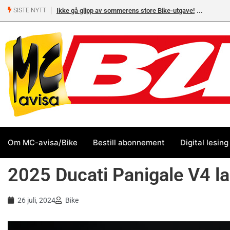
Ikke gå glipp av sommerens store Bike-utgave!
MC-salget
SISTE NYTT
Yamaha 
Om MC-avisa/Bike
Bestill abonnement
Digital lesing
2025 Ducati Panigale V4 la
26 juli, 2024
Bike