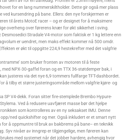
 du tar dem av for en banedag. Fronten er 25mm høyere, mens
ehovet for en lang nummerskiltholder. Dette gir også mer plass
ere ved kursendring på bane. Ellers: den nye forskjermen er
eren til årets MotoE racer – og er designet for å maksimere
ige overheng over førerens knær for økt sikkerhet i sving.
c Desmosedici Stradale V4-motor som faktisk er 1 kg lettere enn
 slagvolum er uendret, men maks effekt kommer nå 500 omdr.
fekten er økt til oppgitte 224,9 hestekrefter med det valgfrie
ontramme’ som bruker fronten av motoren til å feste
ng, med NPX-30-gaffel foran og en TTX 36-støtdemper bak, i
kan justeres via det nye 6,9 ​​tommers fullfarge TFT-dashbordet.
or å tilby et større justeringsområde mellom valgfrie kjøre- og
rsa SP V4-dekk. Foran sitter fire-stemplede Brembo Hypure-
n Stylema. Ved å redusere uavfjæret masse bør det hjelpe
ktronikken som kontrolleres av en ny seksakset IMU. Denne
l, opp/ned quickshifter og mer. Også inkludert er et smart nytt
for å oppmuntre til bruk av bakbrems på bane– en teknikk
g. Syv nivåer av inngrep er tilgjengelige, men føreren kan
n brukes med systemet når det jobber hardere, avhengig hvor