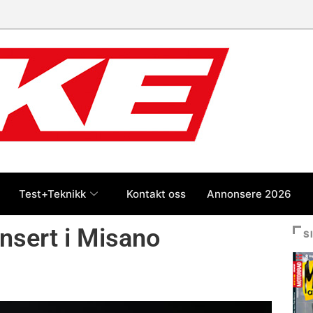
 jan-jul 2026: Honda størst foran
og BMW
Test+Teknikk
Kontakt oss
Annonsere 2026
nsert i Misano
S