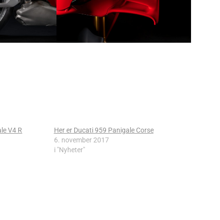
le V4 R
Her er Ducati 959 Panigale Corse
6. november 2017
i "Nyheter"