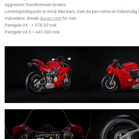
aggressivt frambremsen brukes.
Leveringstidspunkt er ennå ikke klart, men du kan vente en fullstendi
månedene. Besøk
ducati.com
for mer.
Panigale V4 = 378.00 nok
Panigale V4 S = 443.000 nok