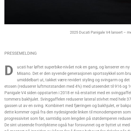
2025 Ducati Panigale V4 lansert – 
PRESSEMELDING
D
ucati har løftet superbike-nivået nok en gang, og lanserer en n
Misano. Det er den syvende generasjonen sportssykkel som bruk
umiddelbart ut, takket være revidert styling og svingarm og d
etosen (reduserer luftmotstanden med 4%) med utseendet til 916 og 
Panigale V4 siden oppstarten i 2018 er nå erstattet med en svinggaffe
tommers bakhjulet. Svinggaffelen reduserer lateral stivhet med hele 37
gassen ut av en sving. Kombinert med fjæringen og bakhjulet, er bakpa
dette kommer også fra den nydesignede linken til monodemperen som 
progressivitet som før, samtidig som lengden på støtdemperen reduse
De sint utseende frontlyktene også har forsvunnet og er byttet ut med