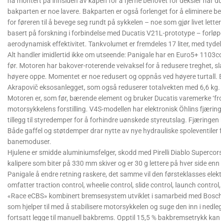
nå montert på innsiden av kåpen for å fjerne behovet for deksler når
bakparten er noe lavere. Bakparten er også forlenget for å eliminere b
for føreren til å bevege seg rundt på sykkelen – noe som gjør livet lett
basert på forskning i forbindelse med Ducatis V21L-prototype – forløp
aerodynamisk effektivitet. Tankvolumet er fremdeles 17 liter, med tydel
Alt handler imidlertid ikke om utseende: Panigale har en Euro5+ 1103c
før. Motoren har bakover-roterende veivaksel for å redusere treghet,
høyere oppe. Momentet er noe redusert og oppnås ved høyere turtall. Ef
Akrapovič eksosanlegget, som også reduserer totalvekten med 6,6 kg.
Motoren er, som før, bærende element og bruker Ducatis varemerke ‘fr
motorsykkelens forstilling. V4S-modellen har elektronisk Öhlins fjæri
tillegg til styredemper for å forhindre uønskede styreutslag. Fjæringen 
Både gaffel og støtdemper drar nytte av nye hydrauliske spoleventiler f
banemoduser.
Hjulene er smidde aluminiumsfelger, skodd med Pirelli Diablo Superco
kalipere som biter på 330 mm skiver og er 30 g lettere på hver side en
Panigale å endre retning raskere, det samme vil den førsteklasses ele
omfatter traction control, wheelie control, slide control, launch contro
«Race eCBS» kombinert bremsesystem utviklet i samarbeid med Bosch 
som hjelper til med å stabilisere motorsykkelen og suge den inn i nedleg
fortsatt legge til manuell bakbrems. Opptil 15,5 % bakbremsetrykk ka