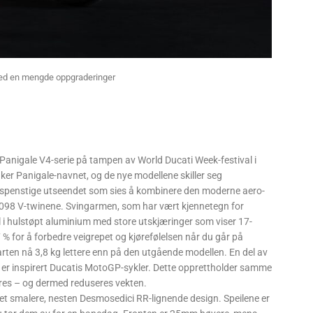
med en mengde oppgraderinger
y Panigale V4-serie på tampen av World Ducati Week-festival i
er Panigale-navnet, og de nye modellene skiller seg
et spenstige utseendet som sies å kombinere den moderne aero-
1098 V-twinene. Svingarmen, som har vært kjennetegn for
l i hulstøpt aluminium med store utskjæringer som viser 17-
 % for å forbedre veigrepet og kjørefølelsen når du går på
rten nå 3,8 kg lettere enn på den utgående modellen. En del av
er inspirert Ducatis MotoGP-sykler. Dette opprettholder samme
res – og dermed reduseres vekten.
 et smalere, nesten Desmosedici RR-lignende design. Speilene er