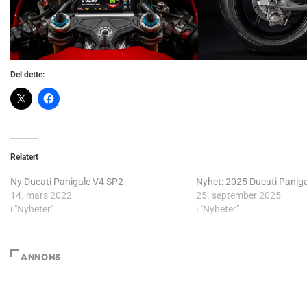
Del dette:
Relatert
Ny Ducati Panigale V4 SP2
Nyhet: 2025 Ducati Paniga
14. mars 2022
25. september 2025
i "Nyheter"
i "Nyheter"
ANNONS