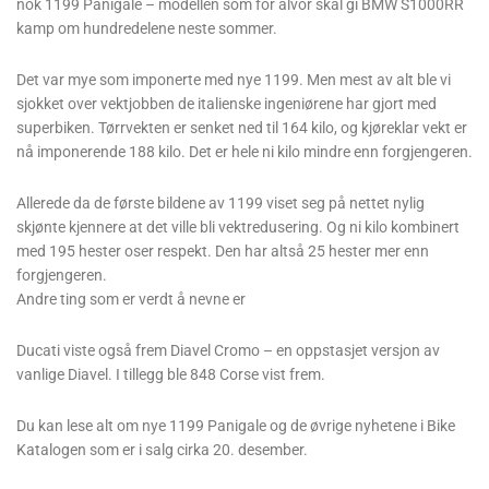
nok 1199 Panigale – modellen som for alvor skal gi BMW S1000RR
kamp om hundredelene neste sommer.
Det var mye som imponerte med nye 1199. Men mest av alt ble vi
sjokket over vektjobben de italienske ingeniørene har gjort med
superbiken. Tørrvekten er senket ned til 164 kilo, og kjøreklar vekt er
nå imponerende 188 kilo. Det er hele ni kilo mindre enn forgjengeren.
Allerede da de første bildene av 1199 viset seg på nettet nylig
skjønte kjennere at det ville bli vektredusering. Og ni kilo kombinert
med 195 hester oser respekt. Den har altså 25 hester mer enn
forgjengeren.
Andre ting som er verdt å nevne er
Ducati viste også frem Diavel Cromo – en oppstasjet versjon av
vanlige Diavel. I tillegg ble 848 Corse vist frem.
Du kan lese alt om nye 1199 Panigale og de øvrige nyhetene i Bike
Katalogen som er i salg cirka 20. desember.