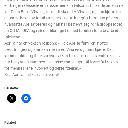
endringer i klassene er kanskje mer enn tvilsomt. En av de omkomne
var Dean Berta Vinales, fetter til Maverick Vinales, og han kjørte for
et team drevet av far til Maverick. Dette har gått hardt inn på den
nyansatte Apriliaføreren og han har bestemt seg for å droppe løpet
på COTA i USA og i stedet tilbringe tid med familien for å bearbeide
følelsene.
Aprilia har en voksen respons: » Hele Aprilia-familien støtter
beslutningen og står sammen med Vinales og hans kjære. Det
kommer tider og flere løp hvor vi kan fortsette den lovende reisen vi
har begynt på sammen – en reise som er nødt til å vise full respekt
for menneskene involvert og deres følelser.»
Bra, Aprilia – slik skal det være!
Del dette:
Relatert