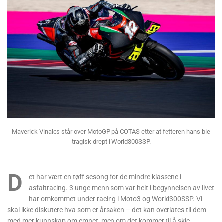
Maverick Vinales står over MotoGP på COTAS etter at fetteren hans ble
tragisk drept i World300SSP.
D
et har vært en tøff sesong for de mindre klassene i
asfaltracing. 3 unge menn som var helt i begynnelsen av livet
har omkommet under racing i Moto3 og World300SSP. Vi
skal ikke diskutere hva som er årsaken – det kan overlates til dem
med mer kunnskap om emnet, men om det kommer til å skje