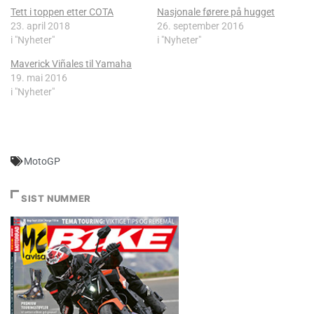
Tett i toppen etter COTA
Nasjonale førere på hugget
23. april 2018
26. september 2016
i "Nyheter"
i "Nyheter"
Maverick Viñales til Yamaha
19. mai 2016
i "Nyheter"
MotoGP
SIST NUMMER