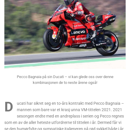
Pecco Bagnaia på sin Ducati – vi kan glede oss over denne
kombinasjonen de to neste årene også!
D
ucati har sikret seg en to-års kontrakt med Pecco Bagnaia –
mannen som bare var et krasj unna VM-tittelen 2021. 2021
sesongen endte med en andreplass i serien og Pecco regnes
som en av de aller heteste utfordrerne til tittelen i år. Dermed får vi
se den humørfylte og sympatiske italieneren på rød sykkel både i år