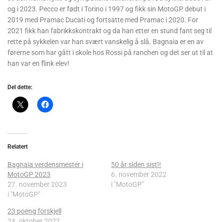
og i 2023. Pecco er født i Torino i 1997 og fikk sin MotoGP debut i
2019 med Pramac Ducati og fortsatte med Pramac i 2020. For
2021 fikk han fabrikkskontrakt og da han etter en stund fant seg til
rette på sykkelen var han svært vanskelig å slå. Bagnaia er en av
førerne som har gått i skole hos Rossi på ranchen og det ser ut til at
han var en flink elev!
Del dette:
Relatert
Bagnaia verdensmester i
50 år siden sist!!
MotoGP 2023
6. november 2022
27. november 2023
i "MotoGP"
i "MotoGP"
23 poeng forskjell
24. oktober 2022