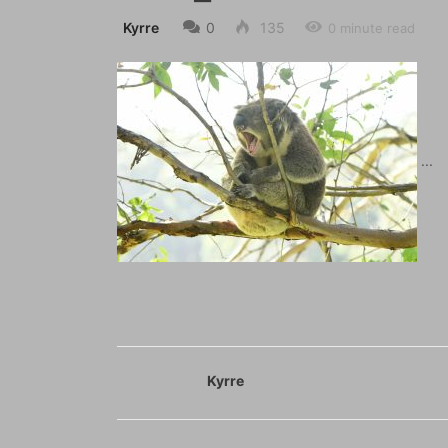
Kyrre
0
135
0 minute read
Kyrre