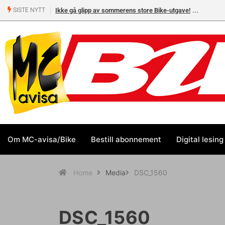
Ikke gå glipp av sommerens store Bike-utgave!
SISTE NYTT
Om MC-avisa/Bike
Bestill abonnement
Digital lesing
Home
Media
DSC_1560
DSC_1560