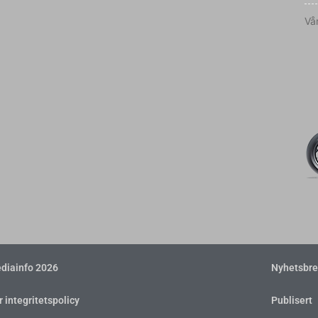
Vår
diainfo 2026
Nyhetsbre
r integritetspolicy
Publisert