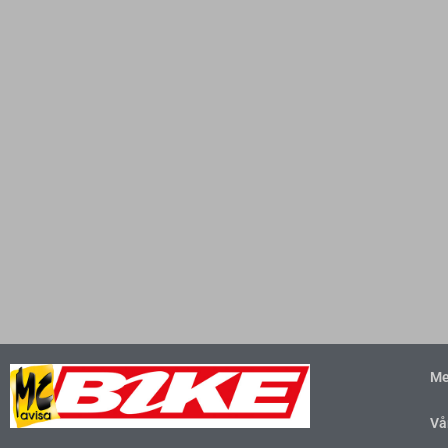
Me
Vå