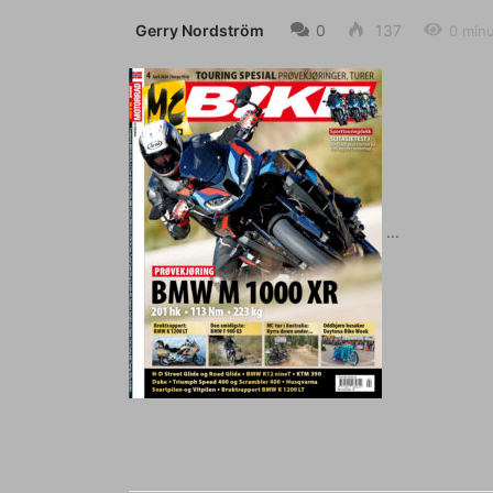
Gerry Nordström
0
137
0 min