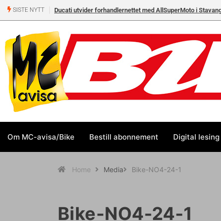
Ducati utvider forhandlernettet med AllSuperMoto i Stavan
SISTE NYTT
Om MC-avisa/Bike
Bestill abonnement
Digital lesing
Home
Media
Bike-NO4-24-1
Bike-NO4-24-1