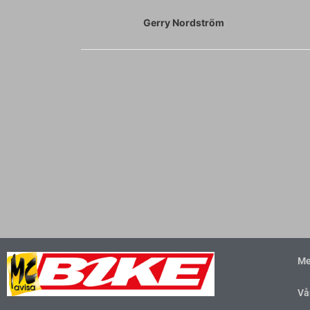
Gerry Nordström
Me
Vå