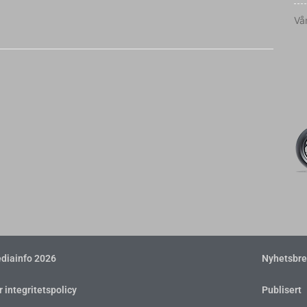
Vår
diainfo 2026
Nyhetsbre
r integritetspolicy
Publisert