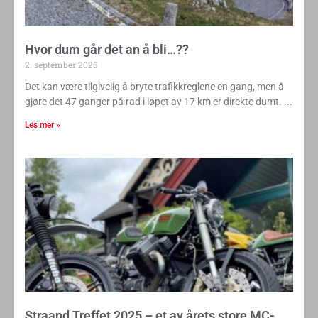
Hvor dum går det an å bli…??
2. september 2025
Det kan være tilgivelig å bryte trafikkreglene en gang, men å
gjøre det 47 ganger på rad i løpet av 17 km er direkte dumt.
Les mer »
Straand Treffet 2025 – et av årets store MC-