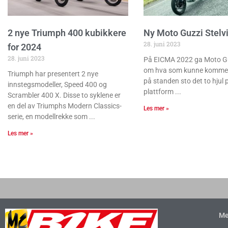
2 nye Triumph 400 kubikkere
Ny Moto Guzzi Stelv
28. juni 2023
for 2024
28. juni 2023
På EICMA 2022 ga Moto Guz
om hva som kunne komme: 
Triumph har presentert 2 nye
på standen sto det to hjul 
innstegsmodeller, Speed ​​400 og
plattform
Scrambler 400 X. Disse to syklene er
en del av Triumphs Modern Classics-
Les mer »
serie, en modellrekke som
Les mer »
Me