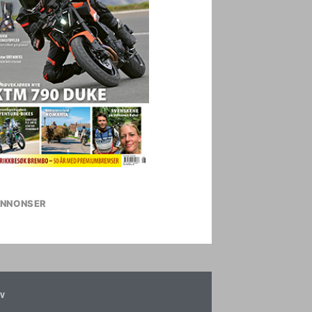
NNONSER
v