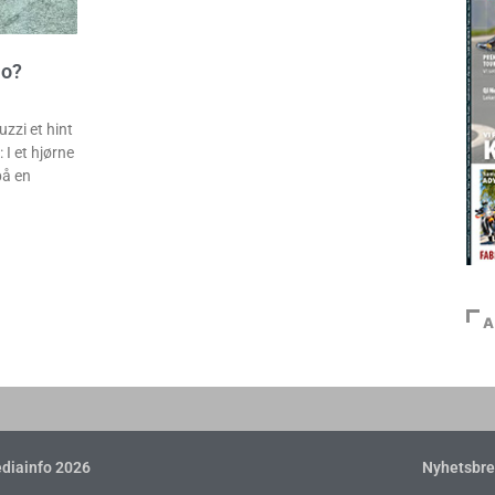
io?
zi et hint
I et hjørne
på en
A
diainfo 2026
Nyhetsbre