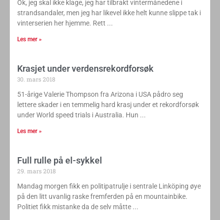
Ok, jeg skal ikke klage, jeg har tilbrakt vintermånedene i
strandsandaler, men jeg har likevel ikke helt kunne slippe tak i
vinterserien her hjemme. Rett
Les mer »
Krasjet under verdensrekordforsøk
30. mars 2018
51-årige Valerie Thompson fra Arizona i USA pådro seg
lettere skader i en temmelig hard krasj under et rekordforsøk
under World speed trials i Australia. Hun
Les mer »
Full rulle på el-sykkel
29. mars 2018
Mandag morgen fikk en politipatrulje i sentrale Linköping øye
på den litt uvanlig raske fremferden på en mountainbike.
Politiet fikk mistanke da de selv måtte