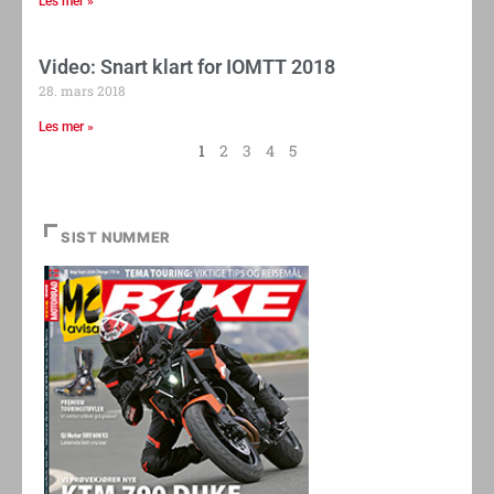
Les mer »
Video: Snart klart for IOMTT 2018
28. mars 2018
Les mer »
1
2
3
4
5
SIST NUMMER