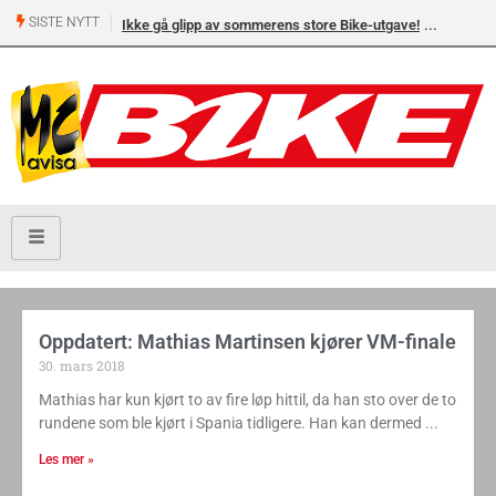
SISTE NYTT
Ikke gå glipp av sommerens store Bike-utgave!
Oppdatert: Mathias Martinsen kjører VM-finale
30. mars 2018
Mathias har kun kjørt to av fire løp hittil, da han sto over de to
rundene som ble kjørt i Spania tidligere. Han kan dermed
Les mer »