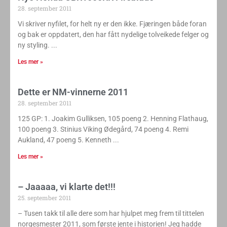
28. september 2011
Vi skriver nyfilet, for helt ny er den ikke. Fjæringen både foran
og bak er oppdatert, den har fått nydelige tolveikede felger og
ny styling.
Les mer »
Dette er NM-vinnerne 2011
28. september 2011
125 GP: 1. Joakim Gulliksen, 105 poeng 2. Henning Flathaug,
100 poeng 3. Stinius Viking Ødegård, 74 poeng 4. Remi
Aukland, 47 poeng 5. Kenneth
Les mer »
– Jaaaaa, vi klarte det!!!
25. september 2011
– Tusen takk til alle dere som har hjulpet meg frem til tittelen
norgesmester 2011, som første jente i historien! Jeg hadde